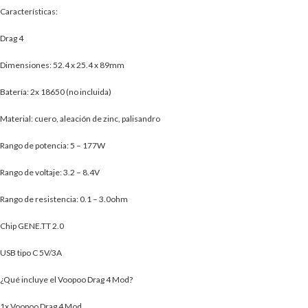
Características:
Drag 4
Dimensiones: 52.4 x 25.4 x 89mm
Batería: 2x 18650 (no incluida)
Material: cuero, aleación de zinc, palisandro
Rango de potencia: 5 – 177W
Rango de voltaje: 3.2 – 8.4V
Rango de resistencia: 0.1 – 3.0ohm
Chip GENE.TT 2.0
USB tipo C 5V/3A
¿Qué incluye el Voopoo Drag 4 Mod?
1x Voopoo Drag 4 Mod