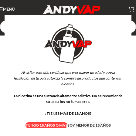
MENÚ
AGOTADO
Al visitar este sitio certificas que eres mayor de edad y que la
legislación de tu país autoriza la compra de productos que contengan
nicotina.
La nicotina es una sustancia altamente adictiva. No se recomienda
su uso a los no fumadores.
¿TIENES MÁS DE 18 AÑOS?
TENGO 18 AÑOS O MÁS
SOY MENOR DE 18 AÑOS