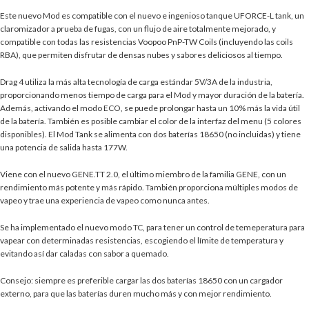
Este nuevo Mod es compatible con el nuevo e ingenioso tanque UFORCE-L tank, un
claromizador a prueba de fugas, con un flujo de aire totalmente mejorado, y
compatible con todas las resistencias Voopoo PnP-TW Coils (incluyendo las coils
RBA), que permiten disfrutar de densas nubes y sabores deliciosos al tiempo.
Drag 4 utiliza la más alta tecnología de carga estándar 5V/3A de la industria,
proporcionando menos tiempo de carga para el Mod y mayor duración de la batería.
Además, activando el modo ECO, se puede prolongar hasta un 10% más la vida útil
de la batería. También es posible cambiar el color de la interfaz del menu (5 colores
disponibles). El Mod Tank se alimenta con dos baterías 18650 (no incluidas) y tiene
una potencia de salida hasta 177W.
Viene con el nuevo GENE.TT 2.0, el último miembro de la familia GENE, con un
rendimiento más potente y más rápido. También proporciona múltiples modos de
vapeo y trae una experiencia de vapeo como nunca antes.
Se ha implementado el nuevo modo TC, para tener un control de temeperatura para
vapear con determinadas resistencias, escogiendo el límite de temperatura y
evitando así dar caladas con sabor a quemado.
Consejo: siempre es preferible cargar las dos baterías 18650 con un cargador
externo, para que las baterías duren mucho más y con mejor rendimiento.