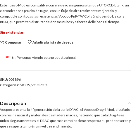
Este nuevo Mod es compatible con el nuevo e ingenioso tanque UFORCE-L tank, un
claromizador a prueba de fugas, con un flujo de aire totalmente mejorado, y
compatible con todas las resistencias Voopoo PnP-TW Coils (incluyendo las coils
RBA), que permiten disfrutar de densas nubes y sabores deliciosos al tiempo.
Sin existencias
Comparar
Añadir a la lista de deseos
6
¡Personas viendo este producto ahora!
SKU:
003896
Categorías:
MODS
,
VOOPOO
Descripción
Voopoo presenta la 4ª generación de la serie DRAG, el Voopoo Drag 4 Mod, diseñado
con resina natural y materiales de madera maciza, haciendo que cada Drag 4 sea
único. Seguramente es el DRAG que más cambios tiene respeto a su predecesores y
que se supera también a nivel de rendimiento.