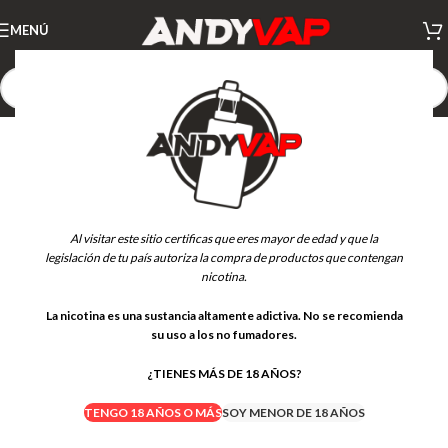
MENÚ
Al visitar este sitio certificas que eres mayor de edad y que la
legislación de tu país autoriza la compra de productos que contengan
nicotina.
La nicotina es una sustancia altamente adictiva. No se recomienda
su uso a los no fumadores.
¿TIENES MÁS DE 18 AÑOS?
TENGO 18 AÑOS O MÁS
SOY MENOR DE 18 AÑOS