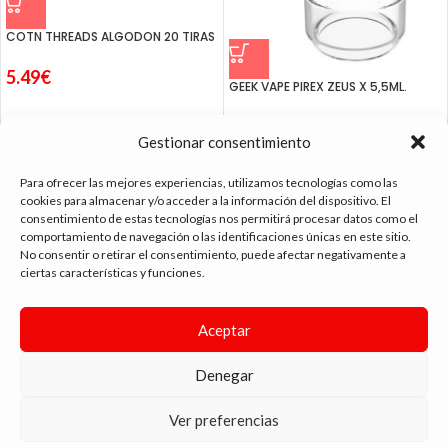
COTN THREADS ALGODON 20 TIRAS
5.49
€
GEEK VAPE PIREX ZEUS X 5,5ML.
3.49
€
Gestionar consentimiento
Para ofrecer las mejores experiencias, utilizamos tecnologías como las
cookies para almacenar y/o acceder a la información del dispositivo. El
consentimiento de estas tecnologías nos permitirá procesar datos como el
comportamiento de navegación o las identificaciones únicas en este sitio.
tienda vapeo málaga
No consentir o retirar el consentimiento, puede afectar negativamente a
ciertas características y funciones.
CONTACTO
Aceptar
SIGUE NAVEGANDO
Denegar
ENLACES DE INTERÉS
DIMA
YOU
ANDYVAP
2022 BY
. AGENCIA DE DISEÑO WEB Y MARKETING.
Ver preferencias