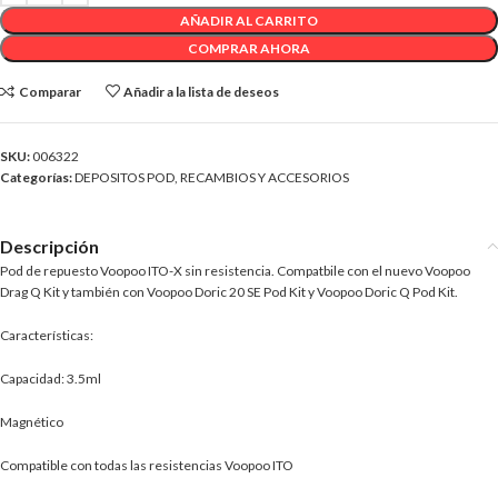
AÑADIR AL CARRITO
COMPRAR AHORA
Comparar
Añadir a la lista de deseos
SKU:
006322
Categorías:
DEPOSITOS POD
,
RECAMBIOS Y ACCESORIOS
Descripción
Pod de repuesto Voopoo ITO-X sin resistencia. Compatbile con el nuevo Voopoo
Drag Q Kit y también con Voopoo Doric 20 SE Pod Kit y Voopoo Doric Q Pod Kit.
Características:
Capacidad: 3.5ml
Magnético
Compatible con todas las resistencias Voopoo ITO