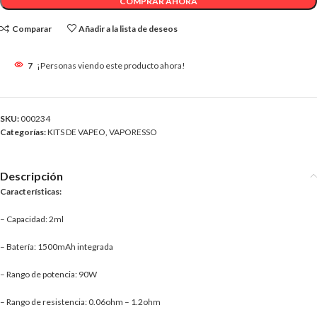
COMPRAR AHORA
Comparar
Añadir a la lista de deseos
7
¡Personas viendo este producto ahora!
SKU:
000234
Categorías:
KITS DE VAPEO
,
VAPORESSO
Descripción
Características:
– Capacidad: 2ml
– Batería: 1500mAh integrada
– Rango de potencia: 90W
– Rango de resistencia: 0.06ohm – 1.2ohm