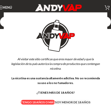
MENÚ
Al visitar este sitio certificas que eres mayor de edad y que la
legislación de tu país autoriza la compra de productos que contengan
nicotina.
La nicotina es una sustancia altamente adictiva. No se recomienda
su uso a los no fumadores.
¿TIENES MÁS DE 18 AÑOS?
TENGO 18 AÑOS O MÁS
SOY MENOR DE 18 AÑOS