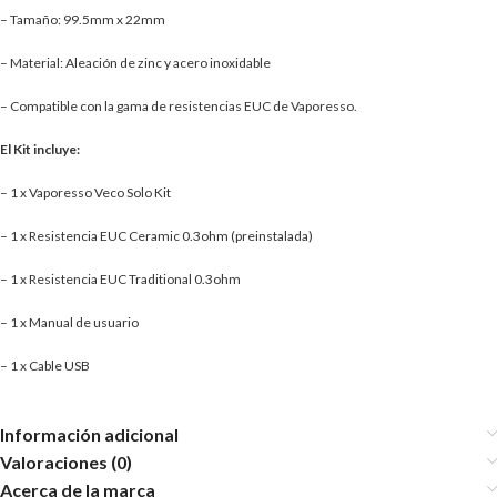
– Tamaño: 99.5mm x 22mm
– Material: Aleación de zinc y acero inoxidable
– Compatible con la gama de resistencias EUC de Vaporesso.
El Kit incluye:
– 1 x Vaporesso Veco Solo Kit
– 1 x Resistencia EUC Ceramic 0.3ohm (preinstalada)
– 1 x Resistencia EUC Traditional 0.3ohm
– 1 x Manual de usuario
– 1 x Cable USB
Información adicional
Valoraciones (0)
Acerca de la marca