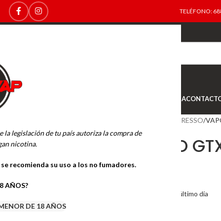
TELÉFONO: 688
TOP
NEW
INICIO
NOVEDADES
OFERTAS
OUTLET
TIENDA
CONTACT
Inicio
KITS DE VAPEO
VAPORESSO
VAP
e la legislación de tu país autoriza la compra de
VAPORESSO GTX 
an nicotina.
o se recomienda su uso a los no fumadores.
32.95
€
18 AÑOS?
8
Artículos Vendido en el último día
MENOR DE 18 AÑOS
Hay existencias