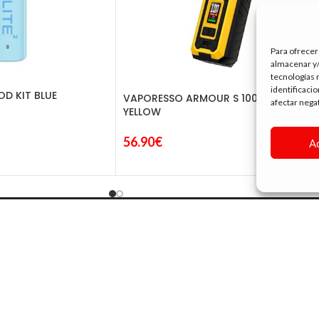
Para ofrecer
almacenar y/
tecnologías 
identificaci
POD KIT BLUE
VAPORESSO ARMOUR S 100W KIT
afectar nega
YELLOW
56.90
€
A
SIGUE NAVEGANDO
tin Ruiz, 10
TIENDA
24
NOVEDADES
com
OUTLET
RECOMENDADOS
BLOG