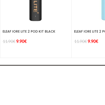
ELEAF IORE LITE 2 POD KIT BLACK
ELEAF IORE LITE 2 
11.90
€
9.90
€
11.90
€
9.90
€
CONTACTO
Dirección: C. Jose Mar
Teléfono: 688 89 00 
tienda vapeo málaga
Email:
info@andyvap.
DIMA
YOU
ANDYVAP
2022 BY
. AGENCIA DE DISEÑO WEB Y MARKETING.