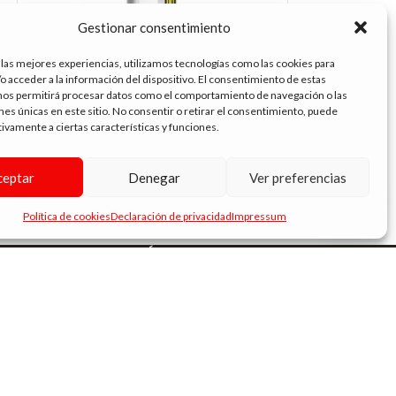
Gestionar consentimiento
 las mejores experiencias, utilizamos tecnologías como las cookies para
o acceder a la información del dispositivo. El consentimiento de estas
nos permitirá procesar datos como el comportamiento de navegación o las
ones únicas en este sitio. No consentir o retirar el consentimiento, puede
VAPORESSO GEN 80 KIT LIGHT SILVER
VAPORESSO GEN
tivamente a ciertas características y funciones.
39.90
€
39.90
€
ceptar
Denegar
Ver preferencias
Política de cookies
Declaración de privacidad
Impressum
ENLACES DE INTERÉS
Términos y condiciones
Política de privacidad
Política de cookies
Aviso legal