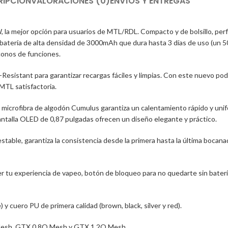
RIPCIÓN
VALORACIONES (0)
ENVÍOS Y ENTREGAS
a mejor opción para usuarios de MTL/RDL. Compacto y de bolsillo, perf
una batería de alta densidad de 3000mAh que dura hasta 3 días de uso (
conos de funciones.
esistant para garantizar recargas fáciles y limpias. Con este nuevo pod p
MTL satisfactoria.
crofibra de algodón Cumulus garantiza un calentamiento rápido y unifo
la pantalla OLED de 0,87 pulgadas ofrecen un diseño elegante y práctico.
ble, garantiza la consistencia desde la primera hasta la última bocanad
tu experiencia de vapeo, botón de bloqueo para no quedarte sin batería,
y cuero PU de primera calidad (brown, black, silver y red).
Mesh, GTX 0.8O Mesh y GTX 1.2O Mesh.