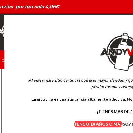
nvíos por tan solo 4,95€
CATEGORÍAS
PODS DESECHABLES
Al visitar este sitio certificas que eres mayor de edad y qu
MARCAS
productos que conteng
La nicotina es una sustancia altamente adictiva. N
Drifter Desechables
Mübar Desechables
¿TIENES MÁS DE 
TENGO 18 AÑOS O MÁS
SOY 