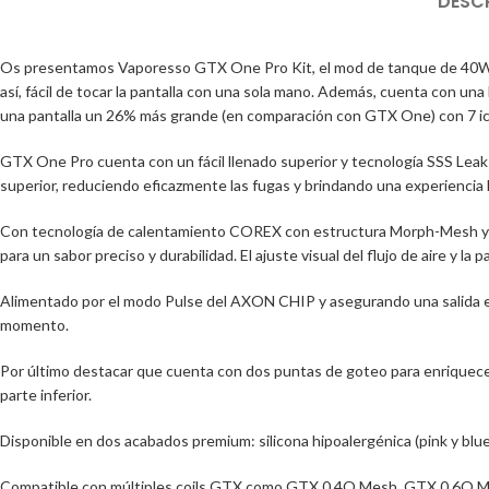
DESC
Os presentamos Vaporesso GTX One Pro Kit, el mod de tanque de 40W, l
así, fácil de tocar la pantalla con una sola mano. Además, cuenta con 
una pantalla un 26% más grande (en comparación con GTX One) con 7 i
GTX One Pro cuenta con un fácil llenado superior y tecnología SSS Leak-R
superior, reduciendo eficazmente las fugas y brindando una experiencia 
Con tecnología de calentamiento COREX con estructura Morph-Mesh y mi
para un sabor preciso y durabilidad. El ajuste visual del flujo de aire y 
Alimentado por el modo Pulse del AXON CHIP y asegurando una salida esta
momento.
Por último destacar que cuenta con dos puntas de goteo para enriquecer 
parte inferior.
Disponible en dos acabados premium: silicona hipoalergénica (pink y blue) 
Compatible con múltiples coils GTX como GTX 0.4O Mesh, GTX 0.6O 