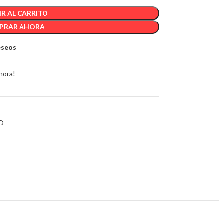
R AL CARRITO
PRAR AHORA
deseos
hora!
O