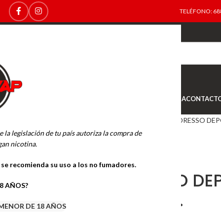
TELÉFONO: 688
TOP
NEW
INICIO
NOVEDADES
OFERTAS
OUTLET
TIENDA
CONTACT
Inicio
accesorios/varios
VAPORESSO DEPO
e la legislación de tu país autoriza la compra de
an nicotina.
o se recomienda su uso a los no fumadores.
VAPORESSO DEP
18 AÑOS?
SILVER 2ML.
MENOR DE 18 AÑOS