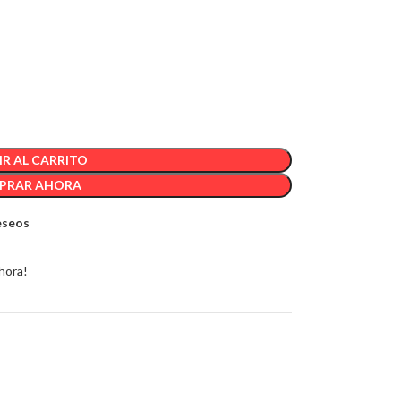
R AL CARRITO
PRAR AHORA
deseos
hora!