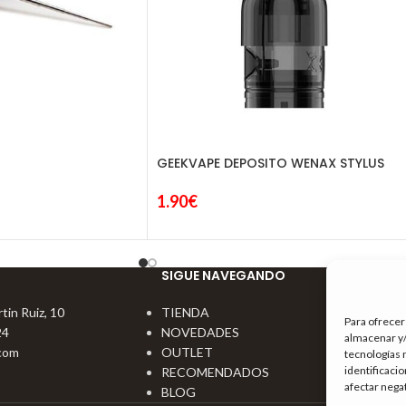
GEEKVAPE DEPOSITO WENAX STYLUS
1.90
€
SIGUE NAVEGANDO
tin Ruiz, 10
TIENDA
Para ofrecer
24
NOVEDADES
almacenar y/
com
OUTLET
tecnologías 
identificaci
RECOMENDADOS
afectar nega
BLOG