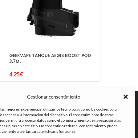
GEEKVAPE TANQUE AEGIS BOOST POD
JUSTFOG PIREX Q
3,7ML
2.95
€
4.25
€
ENLACES DE INTERÉS
Gestionar consentimiento
Términos y condiciones
 las mejores experiencias, utilizamos tecnologías como las cookies para
Política de privacidad
o acceder a la información del dispositivo. El consentimiento de estas
Política de cookies
nos permitirá procesar datos como el comportamiento de navegación o las
ones únicas en este sitio. No consentir o retirar el consentimiento, puede
Aviso legal
tivamente a ciertas características y funciones.