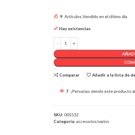
4.95
€
9
Artículos Vendido en el último día
Hay existencias
AÑADI
COM
Comparar
Añadir a la lista de 
7
¡Personas viendo este producto a
SKU:
005532
Categoría:
accesorios/varios