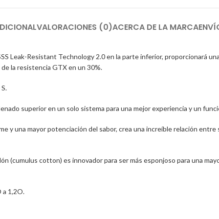
DICIONAL
VALORACIONES (0)
ACERCA DE LA MARCA
ENVÍ
 Leak-Resistant Technology 2.0 en la parte inferior, proporcionará una p
l de la resistencia GTX en un 30%.
 S.
 el llenado superior en un solo sistema para una mejor experiencia y un fun
y una mayor potenciación del sabor, crea una increíble relación entre 
odón (cumulus cotton) es innovador para ser más esponjoso para una mayo
 a 1,2O.