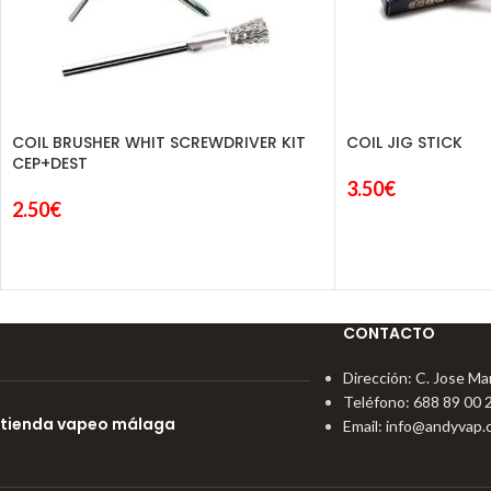
COIL BRUSHER WHIT SCREWDRIVER KIT
COIL JIG STICK
CEP+DEST
3.50
€
2.50
€
CONTACTO
Dirección: C. Jose Mar
Teléfono: 688 89 00 
tienda vapeo málaga
Email:
info@andyvap.