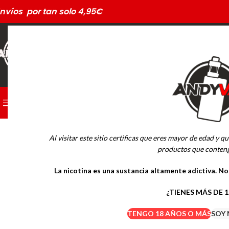
nvíos por tan solo 4,95€
CATEGORÍAS
PODS DESECHABLES
Al visitar este sitio certificas que eres mayor de edad y qu
MARCAS
productos que conteng
La nicotina es una sustancia altamente adictiva. N
Drifter Desechables
Mübar Desechables
¿TIENES MÁS DE 
TENGO 18 AÑOS O MÁS
SOY 