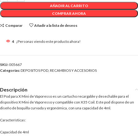
AÑADIR AL CARRITO
COMPRAR AHORA
Comparar
Añadir a la lista de deseos
4
¡Personas viendo este producto ahora!
SKU:
005667
Categorías:
DEPOSITOS POD
,
RECAMBIOS Y ACCESORIOS
Descripción
El Pod para X Mini de Vaporesso es un cartucho recargable y desechable para el
dispositivo X Mini de Vaporesso y compatible con X35 Coil. Este pod dispone de un
diseño de boquilla curvada y ergonómica, con una capacidad de 4ml.
Características:
Capacidad de 4ml