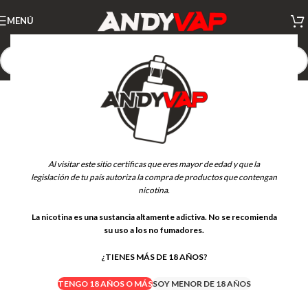
MENÚ
Al visitar este sitio certificas que eres mayor de edad y que la
legislación de tu país autoriza la compra de productos que contengan
nicotina.
La nicotina es una sustancia altamente adictiva. No se recomienda
su uso a los no fumadores.
¿TIENES MÁS DE 18 AÑOS?
TENGO 18 AÑOS O MÁS
SOY MENOR DE 18 AÑOS