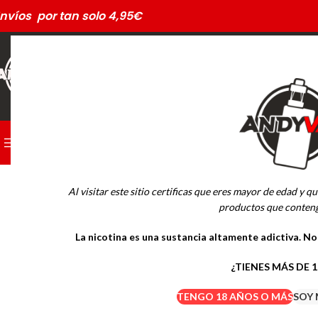
nvíos por tan solo 4,95€
CATEGORÍAS
PODS DESECHABLES
AGOTADO
Al visitar este sitio certificas que eres mayor de edad y qu
MARCAS
productos que conteng
La nicotina es una sustancia altamente adictiva. N
Drifter Desechables
Mübar Desechables
¿TIENES MÁS DE 
TENGO 18 AÑOS O MÁS
SOY 