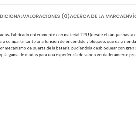
DICIONAL
VALORACIONES (0)
ACERCA DE LA MARCA
ENVÍ
dos. Fabricado enteramente con material TPU (desde el tanque hasta el 
ara compartir tanto una función de encendido y bloqueo, que dará rienda
 mecanismo de puerta de la batería, pudiéndola desbloquear con gran si
amplia gama de modos para una experiencia de vapeo verdaderamente pro