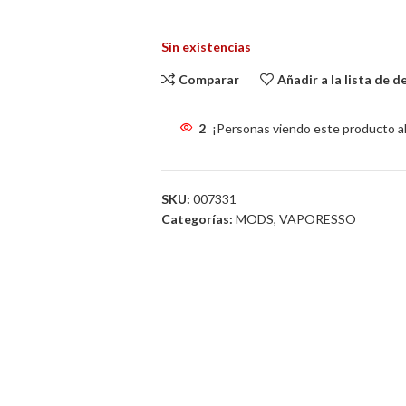
39.95
€
Sin existencias
Comparar
Añadir a la lista de 
2
¡Personas viendo este producto a
SKU:
007331
Categorías:
MODS
,
VAPORESSO