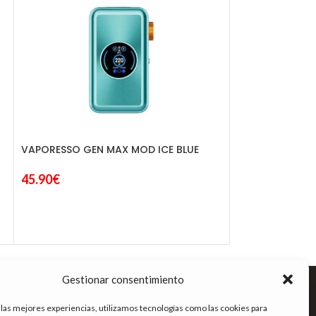
VAPORESSO GEN MAX MOD ICE BLUE
VOOPOO DRAG 
45.90
€
FOREST GREEN
49.90
€
39.92
€
ENLACES DE INTERÉS
Gestionar consentimiento
Términos y condiciones
 las mejores experiencias, utilizamos tecnologías como las cookies para