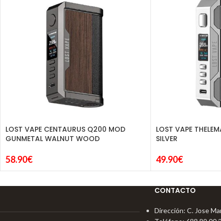
LOST VAPE CENTAURUS Q200 MOD
LOST VAPE THELE
GUNMETAL WALNUT WOOD
SILVER
58.90
€
49.90
€
CONTACTO
Dirección: C. Jose Mar