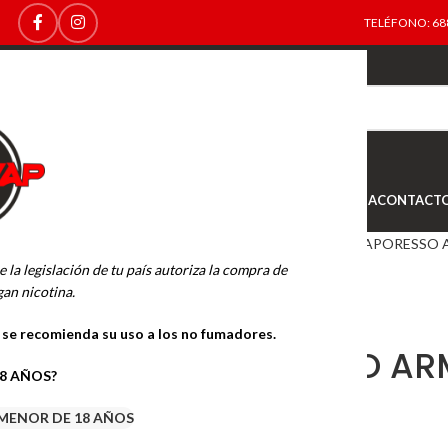
TELÉFONO: 688
TOP
NEW
INICIO
NOVEDADES
OFERTAS
OUTLET
TIENDA
CONTACT
Inicio
MODS
VAPORESSO
VAPORESSO 
e la legislación de tu país autoriza la compra de
an nicotina.
o se recomienda su uso a los no fumadores.
VAPORESSO AR
18 AÑOS?
BLACK
MENOR DE 18 AÑOS