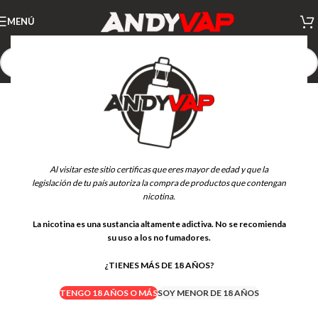
MENÚ
Al visitar este sitio certificas que eres mayor de edad y que la
legislación de tu país autoriza la compra de productos que contengan
nicotina.
La nicotina es una sustancia altamente adictiva. No se recomienda
su uso a los no fumadores.
¿TIENES MÁS DE 18 AÑOS?
TENGO 18 AÑOS O MÁS
SOY MENOR DE 18 AÑOS