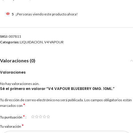
5
¡Personas viendo este producto ahora!
SKU:
007811
Categorías:
LIQUIDACION
,
V4 VAPOUR
Valoraciones (0)
Valoraciones
No hay valoraciones aún.
Sé el primero en valorar “V4 VAPOUR BLUEBERRY 0MG. 10ML.”
Tu dirección de correo electrónico no será publicada.
Los campos obligatorios están
*
marcados con
*
Tu puntuación
*
Tu valoración