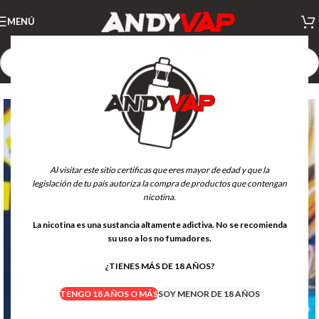
MENÚ
AGOTADO
Al visitar este sitio certificas que eres mayor de edad y que la
legislación de tu país autoriza la compra de productos que contengan
nicotina.
La nicotina es una sustancia altamente adictiva. No se recomienda
su uso a los no fumadores.
¿TIENES MÁS DE 18 AÑOS?
TENGO 18 AÑOS O MÁS
SOY MENOR DE 18 AÑOS