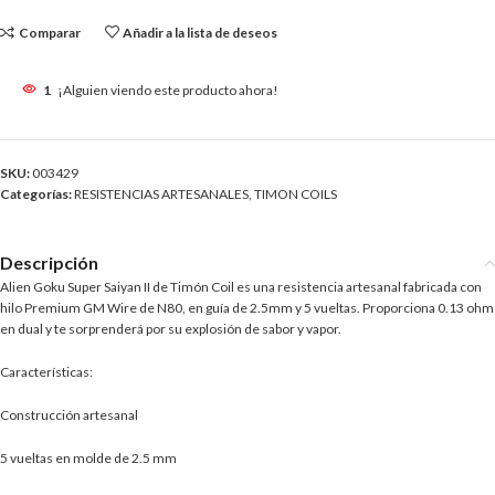
Comparar
Añadir a la lista de deseos
1
¡Alguien viendo este producto ahora!
SKU:
003429
Categorías:
RESISTENCIAS ARTESANALES
,
TIMON COILS
Descripción
Alien Goku Super Saiyan II de Timón Coil es una resistencia artesanal fabricada con
hilo Premium GM Wire de N80, en guía de 2.5mm y 5 vueltas. Proporciona 0.13 ohm
en dual y te sorprenderá por su explosión de sabor y vapor.
Características:
Construcción artesanal
5 vueltas en molde de 2.5 mm