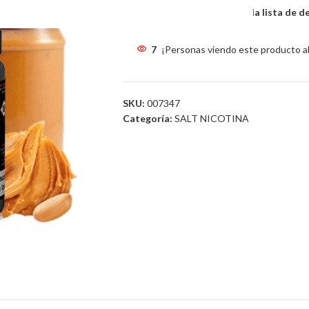
Comparar
Añadir a la lista de 
7
¡Personas viendo este producto a
SKU:
007347
Categoría:
SALT NICOTINA