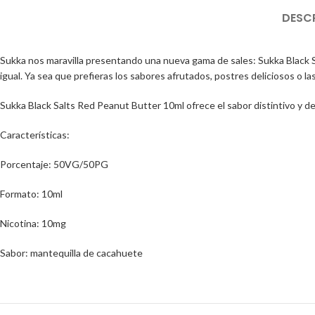
DESC
Sukka nos maravilla presentando una nueva gama de sales: Sukka Black S
igual. Ya sea que prefieras los sabores afrutados, postres deliciosos o la
Sukka Black Salts Red Peanut Butter 10ml ofrece el sabor distintivo y de
Características:
Porcentaje: 50VG/50PG
Formato: 10ml
Nicotina: 10mg
Sabor: mantequilla de cacahuete