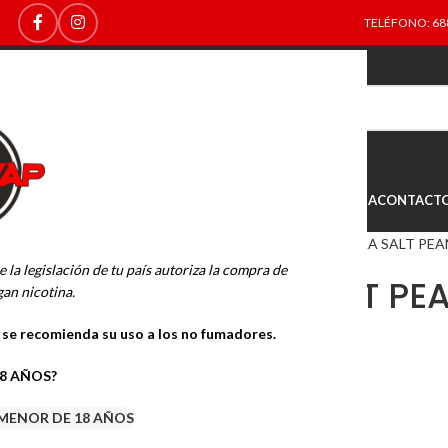
TELÉFONO: 688
TOP
NEW
INICIO
NOVEDADES
OFERTAS
OUTLET
TIENDA
CONTACT
Inicio
SALT NICOTINA
SUKKA SALT PEA
e la legislación de tu país autoriza la compra de
SUKKA SALT PE
an nicotina.
10ML.
o se recomienda su uso a los no fumadores.
18 AÑOS?
4.99
€
MENOR DE 18 AÑOS
Sin existencias