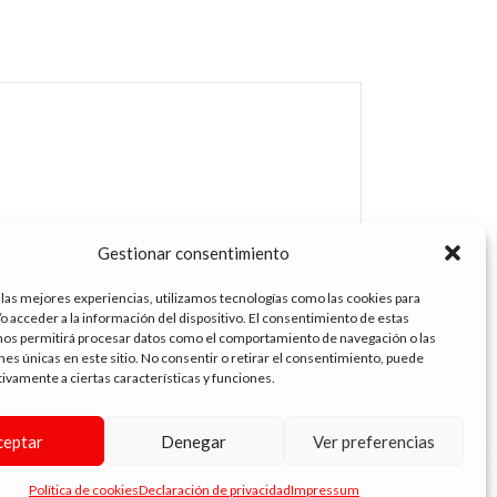
Gestionar consentimiento
 las mejores experiencias, utilizamos tecnologías como las cookies para
o acceder a la información del dispositivo. El consentimiento de estas
nos permitirá procesar datos como el comportamiento de navegación o las
ones únicas en este sitio. No consentir o retirar el consentimiento, puede
tivamente a ciertas características y funciones.
ceptar
Denegar
Ver preferencias
💬 ¿Necesitas ayuda?
Política de cookies
Declaración de privacidad
Impressum