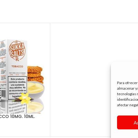
Para ofrecer
almacenar y/
tecnologías 
identificaci
afectar nega
CO 10MG. 10ML.
A