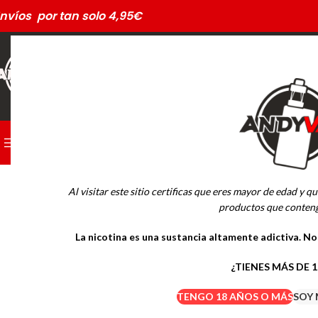
nvíos por tan solo 4,95€
CATEGORÍAS
PODS DESECHABLES
AGOTADO
Al visitar este sitio certificas que eres mayor de edad y qu
MARCAS
productos que conteng
La nicotina es una sustancia altamente adictiva. N
Drifter Desechables
Mübar Desechables
¿TIENES MÁS DE 
TENGO 18 AÑOS O MÁS
SOY 