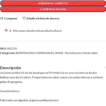
AÑADIR AL CARRITO
COMPRAR AHORA
Comparar
Añadir a la lista de deseos
3
¡Personas viendo este producto ahora!
SKU:
002176
Categorías:
RESISTENCIAS COMERCIALES
,
SMOK - Resistencias Comerciales
Descripción
resistencia Mini V2 A2 de Smok para el TFV-Mini V2 es una resistencia de dos
bobinas que da 0.2 ohms. Proporciona un sabor suave con nubes densas y un buen
golpe de garganta.
Características:
Fabricada con algodón orgánico antibacteriano