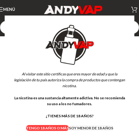
MENÚ
Al visitar este sitio certificas que eres mayor de edad y que la
legislación de tu país autoriza la compra de productos que contengan
nicotina.
La nicotina es una sustancia altamente adictiva. No se recomienda
su uso a los no fumadores.
¿TIENES MÁS DE 18 AÑOS?
TENGO 18 AÑOS O MÁS
SOY MENOR DE 18 AÑOS