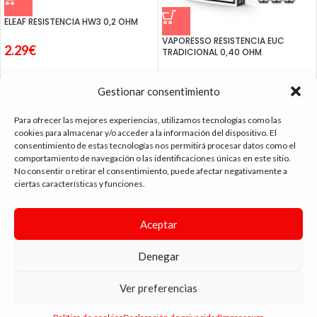
ELEAF RESISTENCIA HW3 0,2 OHM
VAPORESSO RESISTENCIA EUC
2.29
€
TRADICIONAL 0,40 OHM
2.00
€
Gestionar consentimiento
Para ofrecer las mejores experiencias, utilizamos tecnologías como las
cookies para almacenar y/o acceder a la información del dispositivo. El
consentimiento de estas tecnologías nos permitirá procesar datos como el
tienda vapeo málaga
comportamiento de navegación o las identificaciones únicas en este sitio.
No consentir o retirar el consentimiento, puede afectar negativamente a
ciertas características y funciones.
CONTACTO
Aceptar
SIGUE NAVEGANDO
ENLACES DE INTERÉS
Denegar
DIMA
YOU
ANDYVAP
2022 BY
. AGENCIA DE DISEÑO WEB Y MARKETING.
Ver preferencias