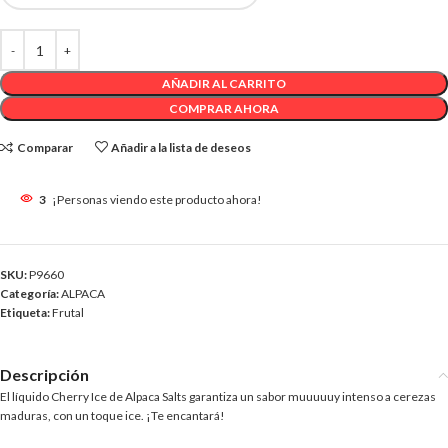
AÑADIR AL CARRITO
COMPRAR AHORA
Comparar
Añadir a la lista de deseos
3
¡Personas viendo este producto ahora!
SKU:
P9660
Categoría:
ALPACA
Etiqueta:
Frutal
Descripción
El líquido Cherry Ice de Alpaca Salts garantiza un sabor muuuuuy intenso a cerezas
maduras, con un toque ice. ¡Te encantará!