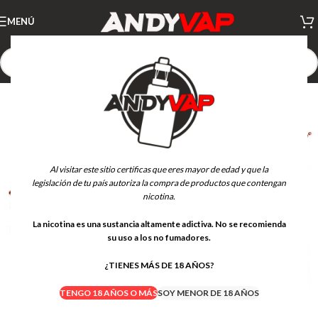
MENÚ
NUEVO
Al visitar este sitio certificas que eres mayor de edad y que la
legislación de tu país autoriza la compra de productos que contengan
nicotina.
La nicotina es una sustancia altamente adictiva. No se recomienda
su uso a los no fumadores.
¿TIENES MÁS DE 18 AÑOS?
TENGO 18 AÑOS O MÁS
SOY MENOR DE 18 AÑOS