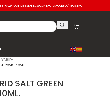
 890 024
¿DÓNDE ESTAMOS?
CONTACTO
ACCESO / REGISTRO
O
HYBRID
E 20MG. 10ML.
RID SALT GREEN
10ML.