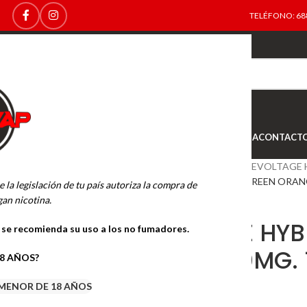
TELÉFONO: 688
TOP
NEW
INICIO
NOVEDADES
OFERTAS
OUTLET
TIENDA
CONTACT
Inicio
SALES DE NICOTINA
REVOLTAGE 
REVOLTAGE HYBRID SALT GREEN ORANG
e la legislación de tu país autoriza la compra de
an nicotina.
REVOLTAGE HYB
o se recomienda su uso a los no fumadores.
ORANGE 20MG. 
18 AÑOS?
MENOR DE 18 AÑOS
2.50
€