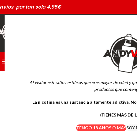
nvíos por tan solo 4,95€
CATEGORÍAS
PODS DESECHABLES
AGOTADO
Al visitar este sitio certificas que eres mayor de edad y qu
MARCAS
productos que conteng
La nicotina es una sustancia altamente adictiva. N
Drifter Desechables
Mübar Desechables
¿TIENES MÁS DE 
TENGO 18 AÑOS O MÁS
SOY 