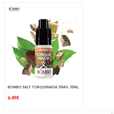
BOMBO SALT TORQUEMADA 10MG. 10ML.
JUST JUICE SAL
6.49
€
10ML.
5.25
€