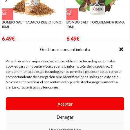
BOMBO SALT TABACO RUBIO 10MG.
BOMBO SALT TORQUEMADA 10MG.
10ML.
10ML.
6.49
€
6.49
€
Gestionar consentimiento
Para ofrecer las mejores experiencias, utilizamos tecnologías como las
cookies para almacenar y/o acceder a la información del dispositivo. El
consentimiento de estas tecnologías nos permitirá procesar datos como el
tienda vapeo málaga
comportamiento de navegación o las identificaciones únicas en este sitio.
No consentir o retirar el consentimiento, puede afectar negativamente a
ciertas características y funciones.
CONTACTO
Aceptar
SIGUE NAVEGANDO
ENLACES DE INTERÉS
Denegar
DIMA
YOU
ANDYVAP
2022 BY
. AGENCIA DE DISEÑO WEB Y MARKETING.
Ver preferencias