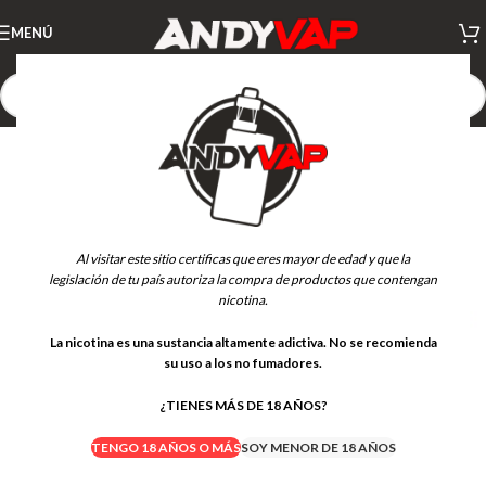
MENÚ
AGOTADO
Al visitar este sitio certificas que eres mayor de edad y que la
legislación de tu país autoriza la compra de productos que contengan
nicotina.
La nicotina es una sustancia altamente adictiva. No se recomienda
su uso a los no fumadores.
¿TIENES MÁS DE 18 AÑOS?
TENGO 18 AÑOS O MÁS
SOY MENOR DE 18 AÑOS