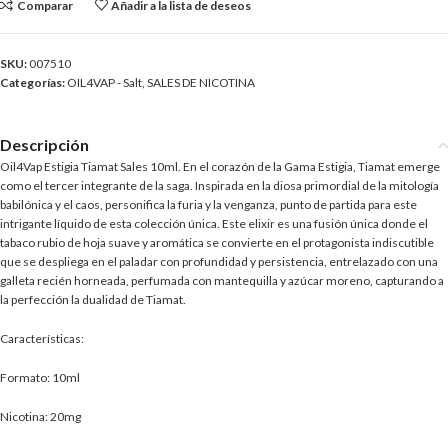
Comparar
Añadir a la lista de deseos
SKU:
007510
Categorías:
OIL4VAP - Salt
,
SALES DE NICOTINA
Descripción
Oil4Vap Estigia Tiamat Sales 10ml. En el corazón de la Gama Estigia, Tiamat emerge
como el tercer integrante de la saga. Inspirada en la diosa primordial de la mitología
babilónica y el caos, personifica la furia y la venganza, punto de partida para este
intrigante líquido de esta colección única. Este elixir es una fusión única donde el
tabaco rubio de hoja suave y aromática se convierte en el protagonista indiscutible
que se despliega en el paladar con profundidad y persistencia, entrelazado con una
galleta recién horneada, perfumada con mantequilla y azúcar moreno, capturando a
la perfección la dualidad de Tiamat.
Características:
Formato: 10ml
Nicotina: 20mg