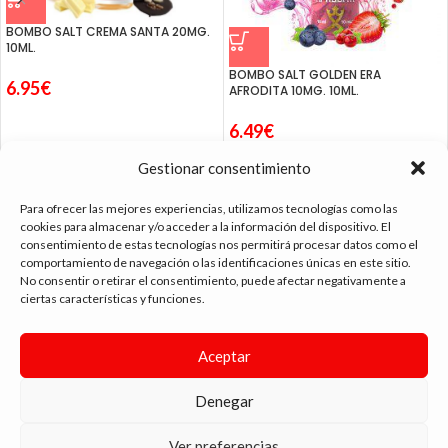
BOMBO SALT CREMA SANTA 20MG.
10ML.
BOMBO SALT GOLDEN ERA
6.95
€
AFRODITA 10MG. 10ML.
6.49
€
Gestionar consentimiento
Para ofrecer las mejores experiencias, utilizamos tecnologías como las
cookies para almacenar y/o acceder a la información del dispositivo. El
consentimiento de estas tecnologías nos permitirá procesar datos como el
tienda vapeo málaga
comportamiento de navegación o las identificaciones únicas en este sitio.
No consentir o retirar el consentimiento, puede afectar negativamente a
ciertas características y funciones.
CONTACTO
Aceptar
SIGUE NAVEGANDO
ENLACES DE INTERÉS
Denegar
DIMA
YOU
ANDYVAP
2022 BY
. AGENCIA DE DISEÑO WEB Y MARKETING.
Ver preferencias