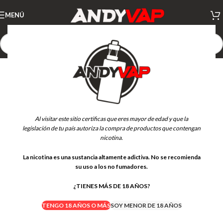
MENÚ
AGOTADO
Al visitar este sitio certificas que eres mayor de edad y que la
legislación de tu país autoriza la compra de productos que contengan
nicotina.
La nicotina es una sustancia altamente adictiva. No se recomienda
su uso a los no fumadores.
¿TIENES MÁS DE 18 AÑOS?
TENGO 18 AÑOS O MÁS
SOY MENOR DE 18 AÑOS