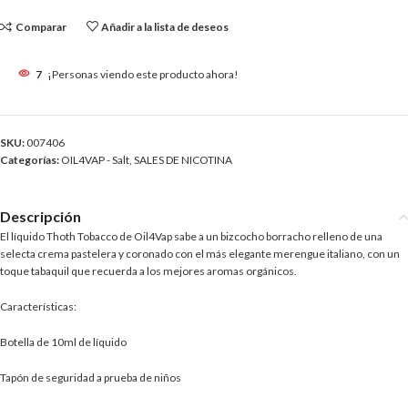
Comparar
Añadir a la lista de deseos
7
¡Personas viendo este producto ahora!
SKU:
007406
Categorías:
OIL4VAP - Salt
,
SALES DE NICOTINA
Descripción
El líquido Thoth Tobacco de Oil4Vap sabe a un bizcocho borracho relleno de una
selecta crema pastelera y coronado con el más elegante merengue italiano, con un
toque tabaquil que recuerda a los mejores aromas orgánicos.
Características:
Botella de 10ml de líquido
Tapón de seguridad a prueba de niños