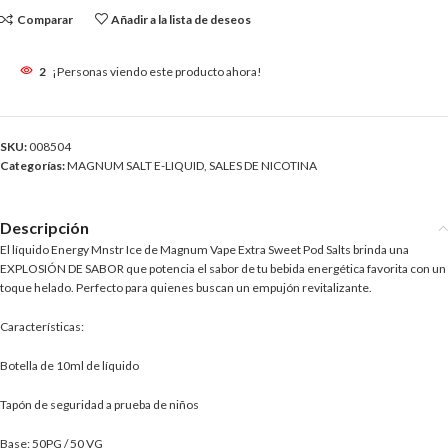
Comparar
Añadir a la lista de deseos
2
¡Personas viendo este producto ahora!
SKU:
008504
Categorías:
MAGNUM SALT E-LIQUID
,
SALES DE NICOTINA
Descripción
El líquido Energy Mnstr Ice de Magnum Vape Extra Sweet Pod Salts brinda una
EXPLOSIÓN DE SABOR que potencia el sabor de tu bebida energética favorita con un
toque helado. Perfecto para quienes buscan un empujón revitalizante.
Características:
Botella de 10ml de líquido
Tapón de seguridad a prueba de niños
Base: 50PG / 50 VG