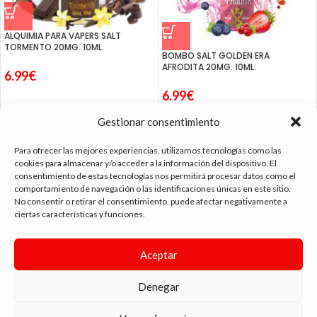
ALQUIMIA PARA VAPERS SALT
TORMENTO 20MG. 10ML.
BOMBO SALT GOLDEN ERA
AFRODITA 20MG. 10ML.
6.99
€
6.99
€
Gestionar consentimiento
Para ofrecer las mejores experiencias, utilizamos tecnologías como las
cookies para almacenar y/o acceder a la información del dispositivo. El
consentimiento de estas tecnologías nos permitirá procesar datos como el
tienda vapeo málaga
comportamiento de navegación o las identificaciones únicas en este sitio.
No consentir o retirar el consentimiento, puede afectar negativamente a
ciertas características y funciones.
CONTACTO
Aceptar
SIGUE NAVEGANDO
ENLACES DE INTERÉS
Denegar
DIMA
YOU
ANDYVAP
2022 BY
. AGENCIA DE DISEÑO WEB Y MARKETING.