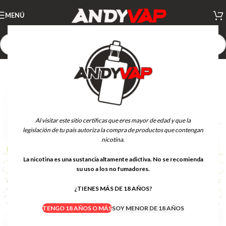
MENÚ
Al visitar este sitio certificas que eres mayor de edad y que la
legislación de tu país autoriza la compra de productos que contengan
nicotina.
La nicotina es una sustancia altamente adictiva. No se recomienda
su uso a los no fumadores.
¿TIENES MÁS DE 18 AÑOS?
TENGO 18 AÑOS O MÁS
SOY MENOR DE 18 AÑOS