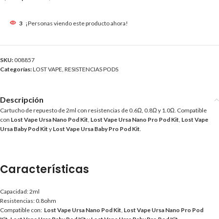
3
¡Personas viendo este producto ahora!
SKU:
008857
Categorías:
LOST VAPE
,
RESISTENCIAS PODS
Descripción
Cartucho de repuesto de 2ml con resistencias de 0.6Ω, 0.8Ω y 1.0Ω. Compatible
con
Lost Vape Ursa Nano Pod Kit
,
Lost Vape Ursa Nano Pro Pod Kit
,
Lost Vape
Ursa Baby Pod Kit
y
Lost Vape Ursa Baby Pro Pod Kit
.
Características
Capacidad: 2ml
Resistencias: 0.8ohm
Compatible con:
Lost Vape Ursa Nano Pod Kit
,
Lost Vape Ursa Nano Pro Pod