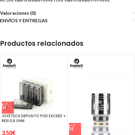
Kit
,
Lost Vape Ursa Baby Pod Kit
y
Lost Vape Ursa Baby Pro Pod Kit
.
Valoraciones (0)
ENVÍOS Y ENTREGAS
Productos relacionados
JOYETECH DEPOSITO POD EXCEED +
RESI 0,8 OHM
3.50
€