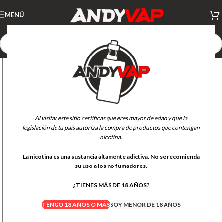
MENÚ
Al visitar este sitio certificas que eres mayor de edad y que la
legislación de tu país autoriza la compra de productos que contengan
nicotina.
La nicotina es una sustancia altamente adictiva. No se recomienda
su uso a los no fumadores.
¿TIENES MÁS DE 18 AÑOS?
TENGO 18 AÑOS O MÁS
SOY MENOR DE 18 AÑOS