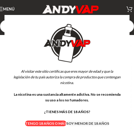
MENÚ
AGOTADO
Al visitar este sitio certificas que eres mayor de edad y que la
legislación de tu país autoriza la compra de productos que contengan
nicotina.
La nicotina es una sustancia altamente adictiva. No se recomienda
su uso a los no fumadores.
¿TIENES MÁS DE 18 AÑOS?
TENGO 18 AÑOS O MÁS
SOY MENOR DE 18 AÑOS