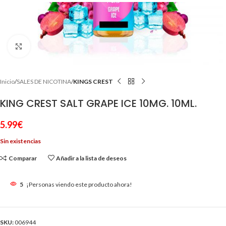
Clic para ampliar
Inicio
SALES DE NICOTINA
KINGS CREST
KING CREST SALT GRAPE ICE 10MG. 10ML.
5.99
€
Sin existencias
Comparar
Añadir a la lista de deseos
5
¡Personas viendo este producto ahora!
SKU:
006944