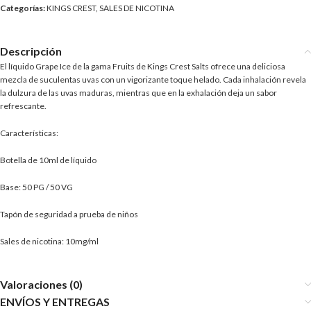
Categorías:
KINGS CREST
,
SALES DE NICOTINA
Descripción
El líquido Grape Ice de la gama Fruits de Kings Crest Salts ofrece una deliciosa
mezcla de suculentas uvas con un vigorizante toque helado. Cada inhalación revela
la dulzura de las uvas maduras, mientras que en la exhalación deja un sabor
refrescante.
Características:
Botella de 10ml de líquido
Base: 50 PG / 50 VG
Tapón de seguridad a prueba de niños
Sales de nicotina: 10mg/ml
Valoraciones (0)
ENVÍOS Y ENTREGAS