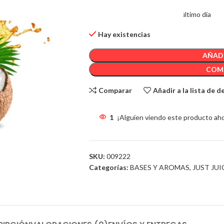
5
Artículos Vendido en el último día
Hay existencias
AÑADI
COM
Comparar
Añadir a la lista de 
1
¡Alguien viendo este producto ah
SKU:
009222
Categorías:
BASES Y AROMAS
,
JUST JUI