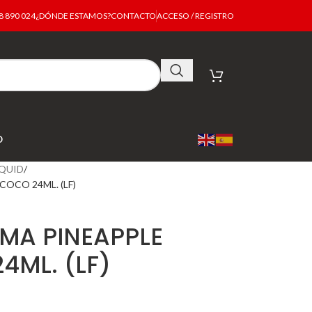
 890 024
¿DÓNDE ESTAMOS?
CONTACTO
ACCESO / REGISTRO
O
IQUID
COCO 24ML. (LF)
OMA PINEAPPLE
4ML. (LF)