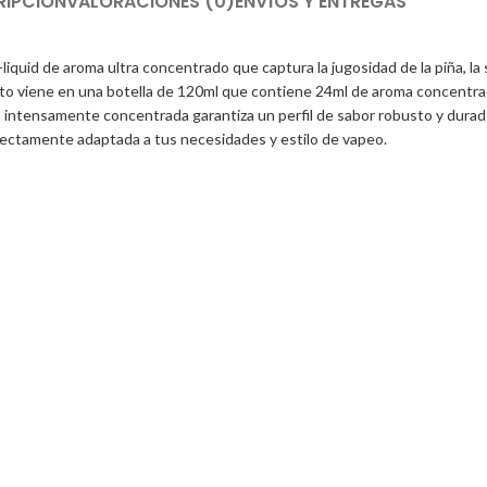
RIPCIÓN
VALORACIONES (0)
ENVÍOS Y ENTREGAS
-liquid de aroma ultra concentrado que captura la jugosidad de la piña, l
cto viene en una botella de 120ml que contiene 24ml de aroma concentra
 intensamente concentrada garantiza un perfil de sabor robusto y durade
erfectamente adaptada a tus necesidades y estilo de vapeo.