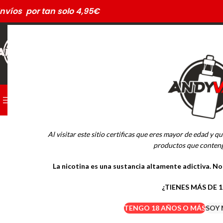
nvíos por tan solo 4,95€
CATEGORÍAS
PODS DESECHABLES
Al visitar este sitio certificas que eres mayor de edad y qu
MARCAS
productos que conteng
La nicotina es una sustancia altamente adictiva. N
Drifter Desechables
Mübar Desechables
¿TIENES MÁS DE 
TENGO 18 AÑOS O MÁS
SOY 