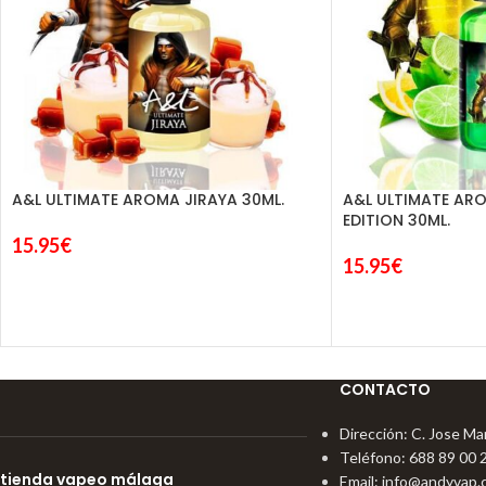
A&L ULTIMATE AROMA JIRAYA 30ML.
A&L ULTIMATE AR
EDITION 30ML.
15.95
€
15.95
€
CONTACTO
Dirección: C. Jose Mar
Teléfono: 688 89 00 
tienda vapeo málaga
Email:
info@andyvap.