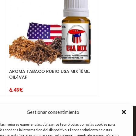
DON CRISTO AR
16.95
€
AROMA TABACO RUBIO USA MIX 10ML.
OIL4VAP
6.49
€
ENLACES DE INTERÉS
Gestionar consentimiento
Términos y condiciones
 las mejores experiencias, utilizamos tecnologías como las cookies para
Política de privacidad
o acceder a la información del dispositivo. El consentimiento de estas
Política de cookies
nos permitirá procesar datos como el comportamiento de navegación o las