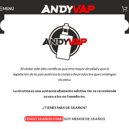
MENÚ
AGOTADO
Al visitar este sitio certificas que eres mayor de edad y que la
legislación de tu país autoriza la compra de productos que contengan
nicotina.
La nicotina es una sustancia altamente adictiva. No se recomienda
su uso a los no fumadores.
¿TIENES MÁS DE 18 AÑOS?
TENGO 18 AÑOS O MÁS
SOY MENOR DE 18 AÑOS