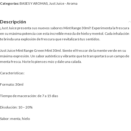
Categorías:
BASES Y AROMAS
,
Just Juice - Aroma
Descripción
¡Just Juice presenta sus nuevos sabores Mint Range 30ml! Experimenta la frescura
en su máxima potencia con esta increíble mezcla de hielo y mentol. Cada inhalación
te brinda una explosión de frescura que revitalizará tus sentidos.
Just Juice Mint Range Green Mint 30ml. Siente el frescor de la mente verde en su
máxima expresión. Un sabor auténtico y vibrante que te transportará a un campo de
menta fresca. No te lo pienses más y dale una calada.
Características:
Formato: 30ml
Tiempo de maceración: de 7 a 15 días
Disolución: 10 – 20%
Sabor: menta, hielo