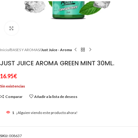
Clic para ampliar
Inicio
BASES Y AROMAS
Just Juice - Aroma
JUST JUICE AROMA GREEN MINT 30ML.
16.95
€
Sin existencias
Comparar
Añadir a la lista de deseos
1
¡Alguien viendo este producto ahora!
SKU:
008637