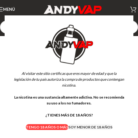
MENÚ
Al visitar este sitio certificas que eres mayor de edad y que la
legislación de tu país autoriza la compra de productos que contengan
nicotina.
La nicotina es una sustancia altamente adictiva. No se recomienda
su uso a los no fumadores.
¿TIENES MÁS DE 18 AÑOS?
TENGO 18 AÑOS O MÁS
SOY MENOR DE 18 AÑOS