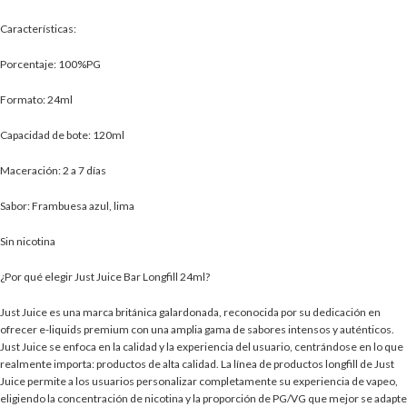
Características:
Porcentaje: 100%PG
Formato: 24ml
Capacidad de bote: 120ml
Maceración: 2 a 7 días
Sabor: Frambuesa azul, lima
Sin nicotina
¿Por qué elegir Just Juice Bar Longfill 24ml?
Just Juice es una marca británica galardonada, reconocida por su dedicación en
ofrecer e-liquids premium con una amplia gama de sabores intensos y auténticos.
Just Juice se enfoca en la calidad y la experiencia del usuario, centrándose en lo que
realmente importa: productos de alta calidad. La línea de productos longfill de Just
Juice permite a los usuarios personalizar completamente su experiencia de vapeo,
eligiendo la concentración de nicotina y la proporción de PG/VG que mejor se adapte