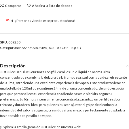
Comparar
Añadir a la lista de deseos
4
¡Personas viendo este producto ahora!
SKU:
009250
Categorías:
BASES Y AROMAS
,
JUST JUICE E-LIQUID
Descripción
Just Juice Bar Blue Sour Razz Longfill 24ml, es un e-liquid de aroma ultra
concentrado que combina la dulzura de la frambuesa azul con la acidez refrescante
de la lima, ofreciendo una excelente experiencia de vapeo. Este producto viene en
una botella de 120ml que contiene 24ml de aroma concentrado, dejando espacio
para que personalices tu experiencia añadiendo bases o nicokits según tu
preferencia. Su fórmula intensamente concentrada garantiza un perfil de sabor
robusto y duradero, ideal para quienes buscan ajustar el golpe de nicotina y la
intensidad del sabor a su gusto, creando así una mezcla perfectamente adaptada a
tus necesidades y estilo de vapeo.
¡Explora la amplia gama de Just Juice en nuestra web!