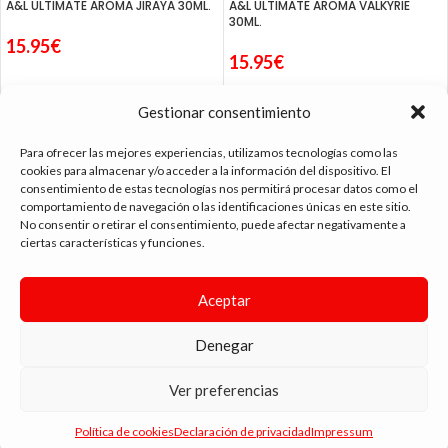
A&L ULTIMATE AROMA JIRAYA 30ML.
A&L ULTIMATE AROMA VALKYRIE
30ML.
15.95
€
15.95
€
Gestionar consentimiento
Para ofrecer las mejores experiencias, utilizamos tecnologías como las
cookies para almacenar y/o acceder a la información del dispositivo. El
consentimiento de estas tecnologías nos permitirá procesar datos como el
tienda vapeo málaga
comportamiento de navegación o las identificaciones únicas en este sitio.
No consentir o retirar el consentimiento, puede afectar negativamente a
ciertas características y funciones.
CONTACTO
Aceptar
SIGUE NAVEGANDO
ENLACES DE INTERÉS
Denegar
DIMA
YOU
ANDYVAP
2022 BY
. AGENCIA DE DISEÑO WEB Y MARKETING.
Ver preferencias
💬 ¿Necesitas ayuda?
JUST
JUICE
Política de cookies
Declaración de privacidad
Impressum
AROMA