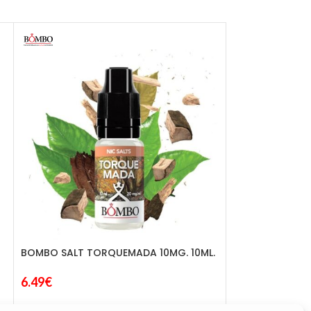
BOMBO SALT TORQUEMADA 10MG. 10ML.
BOMBO SALT TO
6.49
€
6.99
€