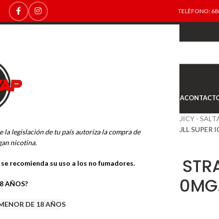
TELÉFONO: 688
TOP
NEW
INICIO
NOVEDADES
OFERTAS
OUTLET
TIENDA
CONTACT
Inicio
SALES DE NICOTINA
JUICY - SALT
JUICY SALT STRAWBERRY BULL SUPER IC
e la legislación de tu país autoriza la compra de
an nicotina.
JUICY SALT ST
o se recomienda su uso a los no fumadores.
SUPER ICE 10MG.
18 AÑOS?
MENOR DE 18 AÑOS
4.99
€