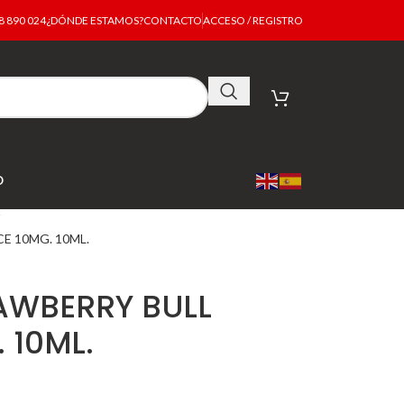
 890 024
¿DÓNDE ESTAMOS?
CONTACTO
ACCESO / REGISTRO
O
E 10MG. 10ML.
RAWBERRY BULL
 10ML.