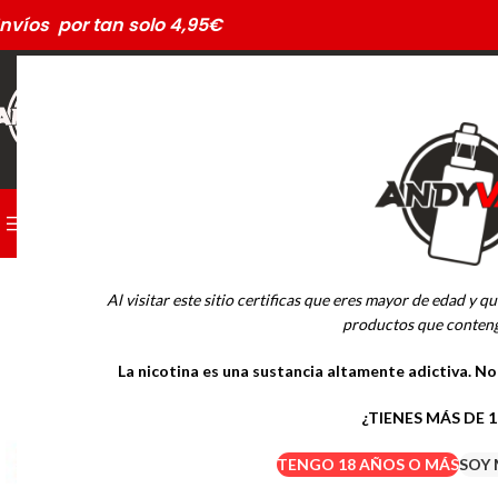
nvíos por tan solo 4,95€
CATEGORÍAS
PODS DESECHABLES
AGOTADO
Al visitar este sitio certificas que eres mayor de edad y qu
MARCAS
productos que conteng
La nicotina es una sustancia altamente adictiva. N
Drifter Desechables
Mübar Desechables
¿TIENES MÁS DE 
TENGO 18 AÑOS O MÁS
SOY 