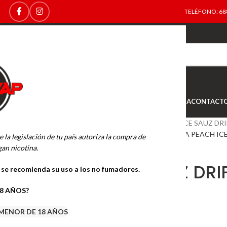
TELÉFONO: 688
TOP
NEW
INICIO
NOVEDADES
OFERTAS
OUTLET
TIENDA
CONTACT
Inicio
BASES Y AROMAS
JUICE SAUZ DRI
JUICE SAUZ DRIFTER AROMA PEACH ICE
e la legislación de tu país autoriza la compra de
an nicotina.
JUICE SAUZ DR
o se recomienda su uso a los no fumadores.
ICE 24ML.
18 AÑOS?
MENOR DE 18 AÑOS
13.95
€
11.02
€