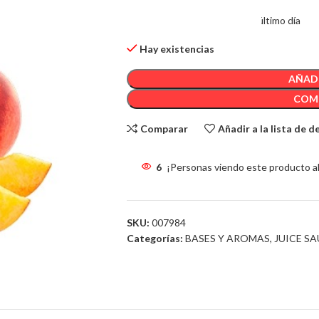
9
Artículos Vendido en el último día
Hay existencias
AÑADI
COM
Comparar
Añadir a la lista de 
6
¡Personas viendo este producto a
SKU:
007984
Categorías:
BASES Y AROMAS
,
JUICE SA