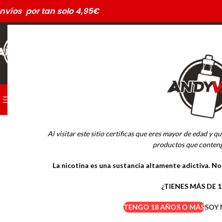
nvíos por tan solo 4,95€
CATEGORÍAS
PODS DESECHABLES
-21%
Al visitar este sitio certificas que eres mayor de edad y qu
MARCAS
productos que conteng
La nicotina es una sustancia altamente adictiva. N
Drifter Desechables
Mübar Desechables
¿TIENES MÁS DE 
TENGO 18 AÑOS O MÁS
SOY 