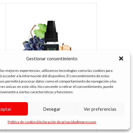
Gestionar consentimiento
 las mejores experiencias, utilizamos tecnologías como las cookies para
o acceder a la información del dispositivo. El consentimiento de estas
nos permitirá procesar datos como el comportamiento de navegación o las
ones únicas en este sitio. No consentir o retirar el consentimiento, puede
tivamente a ciertas características y funciones.
FULL MOON AROMA PURPLE 10ML.
LA LECHERIA VA
10ML.
4.99
€
ceptar
Denegar
Ver preferencias
4.99
€
Política de cookies
Declaración de privacidad
Impressum