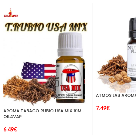
ATMOS LAB AROMA
7.49
€
AROMA TABACO RUBIO USA MIX 10ML.
OIL4VAP
6.49
€