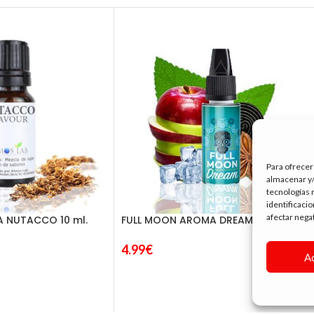
Para ofrecer
almacenar y/
tecnologías 
identificaci
afectar nega
 NUTACCO 10 ml.
FULL MOON AROMA DREAM 10ML.
4.99
€
A