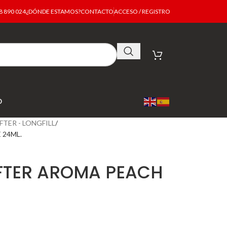
 890 024
¿DÓNDE ESTAMOS?
CONTACTO
ACCESO / REGISTRO
O
FTER - LONGFILL
 24ML.
IFTER AROMA PEACH