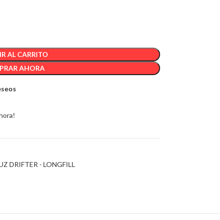
R AL CARRITO
PRAR AHORA
deseos
hora!
UZ DRIFTER - LONGFILL