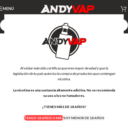
MENÚ
-21%
AGOTADO
Al visitar este sitio certificas que eres mayor de edad y que la
legislación de tu país autoriza la compra de productos que contengan
nicotina.
La nicotina es una sustancia altamente adictiva. No se recomienda
su uso a los no fumadores.
¿TIENES MÁS DE 18 AÑOS?
TENGO 18 AÑOS O MÁS
SOY MENOR DE 18 AÑOS