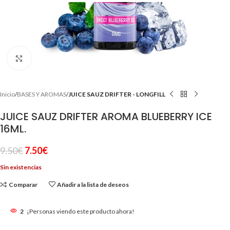
Clic para ampliar
Inicio
BASES Y AROMAS
JUICE SAUZ DRIFTER - LONGFILL
JUICE SAUZ DRIFTER AROMA BLUEBERRY ICE
16ML.
9.50
€
7.50
€
Sin existencias
Comparar
Añadir a la lista de deseos
2
¡Personas viendo este producto ahora!