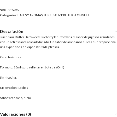
SKU:
007696
Categorías:
BASES Y AROMAS
,
JUICE SAUZ DRIFTER - LONGFILL
Descripción
Juice Sauz Drifter Bar Sweet Blueberry Ice. Combina el sabor de jugosos arándanos
con un refrescante acabado helado. Un sabor de arándanos dulces que proporciona
una experiencia de vapeo afrutada y fresca.
Características:
Formato: 16ml (para rellenar en bote de 60ml)
Sin nicotina.
Maceración: 15 días
Sabor: arándano, hielo
Valoraciones (0)