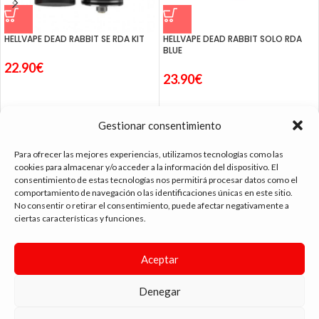
HELLVAPE DEAD RABBIT SE RDA KIT
HELLVAPE DEAD RABBIT SOLO RDA
BLUE
22.90
€
23.90
€
Gestionar consentimiento
Para ofrecer las mejores experiencias, utilizamos tecnologías como las
cookies para almacenar y/o acceder a la información del dispositivo. El
consentimiento de estas tecnologías nos permitirá procesar datos como el
tienda vapeo málaga
comportamiento de navegación o las identificaciones únicas en este sitio.
No consentir o retirar el consentimiento, puede afectar negativamente a
ciertas características y funciones.
CONTACTO
Aceptar
SIGUE NAVEGANDO
ENLACES DE INTERÉS
Denegar
DIMA
YOU
ANDYVAP
2022 BY
. AGENCIA DE DISEÑO WEB Y MARKETING.