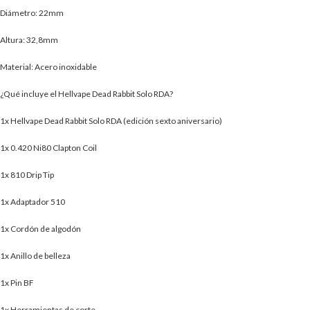
Diámetro: 22mm
Altura: 32,8mm
Material: Acero inoxidable
¿Qué incluye el Hellvape Dead Rabbit Solo RDA?
1x Hellvape Dead Rabbit Solo RDA (edición sexto aniversario)
1x 0.420 Ni80 Clapton Coil
1x 810 Drip Tip
1x Adaptador 510
1x Cordón de algodón
1x Anillo de belleza
1x Pin BF
1x Herramientas de corte