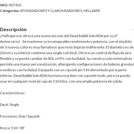
SKU:
007410
Categorías:
ATOMIZADORES Y CLAROMIZADORES
,
HELLVAPE
Descripción
¡Hellvape nos ofrece una nueva version del Dead Rabbit Solo RDA por su 6º
Aniversario! . Se mantiene su incomparable rendimiento y potencia, con el añadido
de 3 nuevos colores muy llamativos que no te dejarán indiferente. El diámetro es de
22mm y su interior contiene una single coil deck. Ofrece un control de flujo de aire
flexible y se puede cambiar de RDL a MTL con facilidad. Su construcción minimalista
permite una mayor personalización, albergando configuraciones de bobinas grandes
o exóticas con facilidad. Equipado con un squonk pin 510 alimentado por la parte
inferior, Dead Rabbit Solo RDA funciona muy bien con squonk mods, pero se puede
usar en cualquier mod de caja de 510 hilos, con una amplia potencia de salida.
Características:
Deck: Single
Funciones: Drip / Squonk
Rosca: 510 / BF