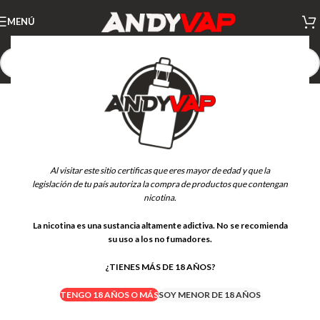
MENÚ
AGOTADO
Al visitar este sitio certificas que eres mayor de edad y que la
legislación de tu país autoriza la compra de productos que contengan
nicotina.
La nicotina es una sustancia altamente adictiva. No se recomienda
su uso a los no fumadores.
¿TIENES MÁS DE 18 AÑOS?
TENGO 18 AÑOS O MÁS
SOY MENOR DE 18 AÑOS