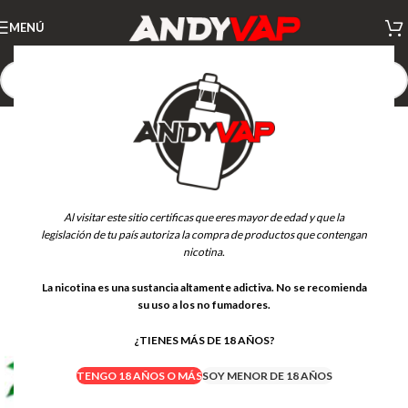
MENÚ
AGOTADO
Al visitar este sitio certificas que eres mayor de edad y que la
legislación de tu país autoriza la compra de productos que contengan
nicotina.
La nicotina es una sustancia altamente adictiva. No se recomienda
su uso a los no fumadores.
¿TIENES MÁS DE 18 AÑOS?
TENGO 18 AÑOS O MÁS
SOY MENOR DE 18 AÑOS