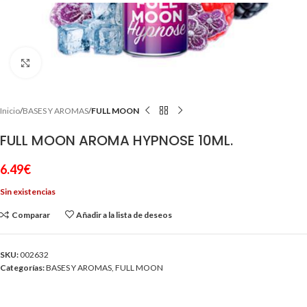
Clic para ampliar
Inicio
BASES Y AROMAS
FULL MOON
FULL MOON AROMA HYPNOSE 10ML.
6.49
€
Sin existencias
Comparar
Añadir a la lista de deseos
SKU:
002632
Categorías:
BASES Y AROMAS
,
FULL MOON