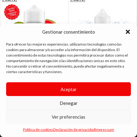
Gestionar consentimiento
Para ofrecer las mejores experiencias, utilizamos tecnologías como las
cookies para almacenar y/o acceder a la información del dispositivo. El
consentimiento de estas tecnologías nos permitirá procesar datos como el
comportamiento de navegación o las identificaciones únicas en este sitio.
No consentir o retirar el consentimiento, puede afectar negativamente a
BALI AROMA WATER/KIWI/STRAW
BALI AROMA WATERMELON KIWI
ciertas características y funciones.
LONGFILL
STRAWBERRY ICE 30ML.
6.99
€
18.95
€
16.95
€
-
Aceptar
Denegar
Ver preferencias
tienda vapeo málaga
Política de cookies
Declaración de privacidad
Impressum