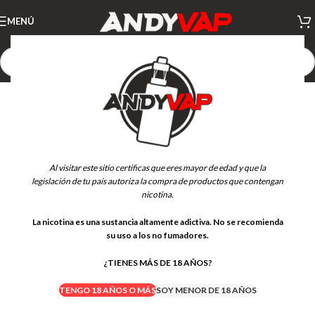
MENÚ
-5%
AGOTADO
NUEVO
Al visitar este sitio certificas que eres mayor de edad y que la
legislación de tu país autoriza la compra de productos que contengan
nicotina.
La nicotina es una sustancia altamente adictiva. No se recomienda
su uso a los no fumadores.
¿TIENES MÁS DE 18 AÑOS?
TENGO 18 AÑOS O MÁS
SOY MENOR DE 18 AÑOS