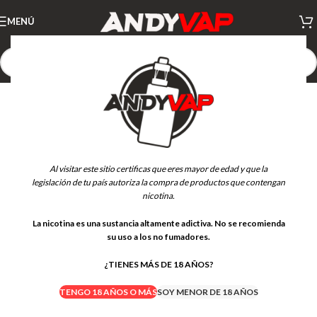
MENÚ
-21%
Al visitar este sitio certificas que eres mayor de edad y que la
legislación de tu país autoriza la compra de productos que contengan
nicotina.
La nicotina es una sustancia altamente adictiva. No se recomienda
su uso a los no fumadores.
¿TIENES MÁS DE 18 AÑOS?
TENGO 18 AÑOS O MÁS
SOY MENOR DE 18 AÑOS