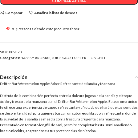
COMPRAR AHORA
Comparar
Añadir a la lista de deseos
5
¡Personas viendo este producto ahora!
SKU:
009373
Categorías:
BASES Y AROMAS
,
JUICE SAUZ DRIFTER - LONGFILL
Descripción
Drifter Bar Watermelon Apple: Sabor Refrescante de Sandía y Manzana
Disfruta de la combinación perfecta entre la dulzura jugosa de la sandía y el toque
ácido y fresco de la manzana con el Drifter Bar Watermelon Apple. Este aroma único
te ofrece una experiencia de vapeo refrescante y afrutada que hará que tus sentidos
se despierten. Ideal para quienes buscan un sabor equilibrado y refrescante, donde
la suavidad de la sandía se mezcla con la frescura crujiente de la manzana.
Presentado en formato longfill de 6ml, permite completar hasta 30ml añadiendo
base o nicokits, adaptándose a tus preferencias de nicotina.