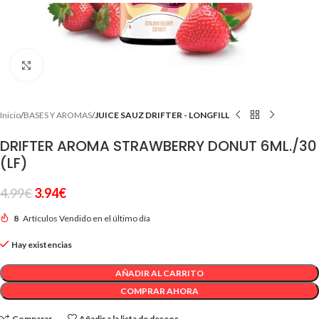
Clic para ampliar
Inicio
BASES Y AROMAS
JUICE SAUZ DRIFTER - LONGFILL
DRIFTER AROMA STRAWBERRY DONUT 6ML./30
(LF)
4.99
€
3.94
€
8
Artículos Vendido en el último día
Hay existencias
AÑADIR AL CARRITO
COMPRAR AHORA
Comparar
Añadir a la lista de deseos