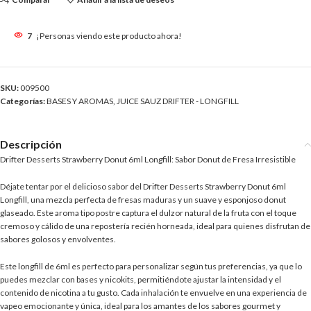
7
¡Personas viendo este producto ahora!
SKU:
009500
Categorías:
BASES Y AROMAS
,
JUICE SAUZ DRIFTER - LONGFILL
Descripción
Drifter Desserts Strawberry Donut 6ml Longfill: Sabor Donut de Fresa Irresistible
Déjate tentar por el delicioso sabor del Drifter Desserts Strawberry Donut 6ml
Longfill, una mezcla perfecta de fresas maduras y un suave y esponjoso donut
glaseado. Este aroma tipo postre captura el dulzor natural de la fruta con el toque
cremoso y cálido de una repostería recién horneada, ideal para quienes disfrutan de
sabores golosos y envolventes.
Este longfill de 6ml es perfecto para personalizar según tus preferencias, ya que lo
puedes mezclar con bases y nicokits, permitiéndote ajustar la intensidad y el
contenido de nicotina a tu gusto. Cada inhalación te envuelve en una experiencia de
vapeo emocionante y única, ideal para los amantes de los sabores gourmet y