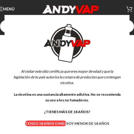
MENÚ
-21%
Al visitar este sitio certificas que eres mayor de edad y que la
legislación de tu país autoriza la compra de productos que contengan
nicotina.
La nicotina es una sustancia altamente adictiva. No se recomienda
su uso a los no fumadores.
¿TIENES MÁS DE 18 AÑOS?
TENGO 18 AÑOS O MÁS
SOY MENOR DE 18 AÑOS