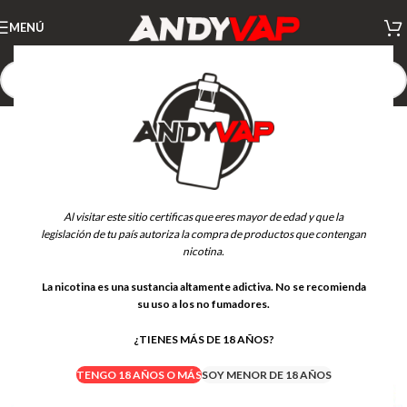
MENÚ
AGOTADO
Al visitar este sitio certificas que eres mayor de edad y que la
legislación de tu país autoriza la compra de productos que contengan
nicotina.
La nicotina es una sustancia altamente adictiva. No se recomienda
su uso a los no fumadores.
¿TIENES MÁS DE 18 AÑOS?
TENGO 18 AÑOS O MÁS
SOY MENOR DE 18 AÑOS