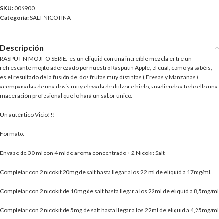
SKU:
006900
Categoría:
SALT NICOTINA
Descripción
RASPUTIN MOJITO SERIE. es un eliquid con una increíble mezcla entre un
refrescante mojito aderezado por nuestro Rasputin Apple, el cual, como ya sabéis,
es el resultado de la fusión de dos frutas muy distintas ( Fresas y Manzanas )
acompañadas de una dosis muy elevada de dulzor e hielo, añadiendo a todo ello una
maceración profesional que lo hará un sabor único.
Un auténtico Vicio!!!
Formato.
Envase de 30 ml con 4 ml de aroma concentrado + 2 Nicokit Salt
Completar con 2 nicokit 20mg de salt hasta llegar a los 22 ml de eliquid a 17mg/ml.
Completar con 2 nicokit de 10mg de salt hasta llegar a los 22ml de eliquid a 8,5mg/ml
Completar con 2 nicokit de 5mg de salt hasta llegar a los 22ml de eliquid a 4,25mg/ml