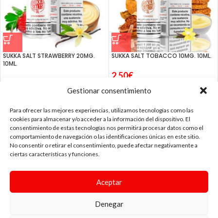
SUKKA SALT STRAWBERRY 20MG.
SUKKA SALT TOBACCO 10MG. 10ML.
10ML.
2.50
€
2.50
€
Gestionar consentimiento
Para ofrecer las mejores experiencias, utilizamos tecnologías como las
cookies para almacenar y/o acceder a la información del dispositivo. El
consentimiento de estas tecnologías nos permitirá procesar datos como el
tienda vapeo málaga
comportamiento de navegación o las identificaciones únicas en este sitio.
No consentir o retirar el consentimiento, puede afectar negativamente a
ciertas características y funciones.
CONTACTO
Aceptar
SIGUE NAVEGANDO
ENLACES DE INTERÉS
Denegar
DIMA
YOU
ANDYVAP
2022 BY
. AGENCIA DE DISEÑO WEB Y MARKETING.