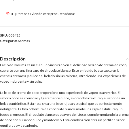
4
¡Personas viendo este producto ahora!
SKU:
008435
Categoría:
Aromas
Descripción
Faelo de Daruma es un e-líquido inspirado en el delicioso helado de crema de coco,
cubierto con una fina capa de chocolate blanco. Este e-líquido busca capturar la
esencia cremosa y dulce del helado sin las calorías, ofreciendo una experiencia de
vapeo indulgente y sin culpa.
La base de crema de coco proporciona una experiencia de vapeo suave y rica. El
sabor a coco es cremoso y ligeramente dulce, evocando la textura y el sabor de un
helado auténtico. Esta nota crea una base lujosa y tropical que es perfectamente
indulgente. La fina cobertura de chocolate blanco añade una capa de dulzura y un
toque cremoso. El chocolate blanco es suave y delicioso, complementando la crema
de coco con su sabor dulce y mantecoso. Esta combinación crea un perfil de sabor
equilibrado y decadente.