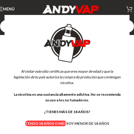
MENÚ
Al visitar este sitio certificas que eres mayor de edad y que la
legislación de tu país autoriza la compra de productos que contengan
nicotina.
La nicotina es una sustancia altamente adictiva. No se recomienda
su uso a los no fumadores.
¿TIENES MÁS DE 18 AÑOS?
TENGO 18 AÑOS O MÁS
SOY MENOR DE 18 AÑOS