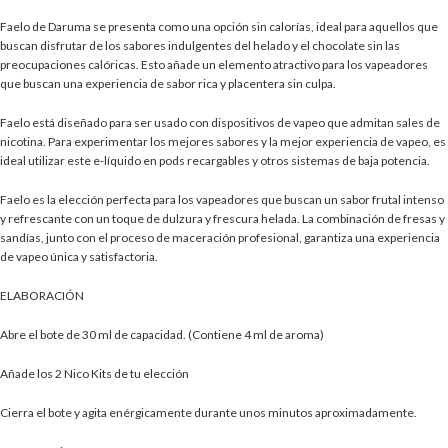
Faelo de Daruma se presenta como una opción sin calorías, ideal para aquellos que
buscan disfrutar de los sabores indulgentes del helado y el chocolate sin las
preocupaciones calóricas. Esto añade un elemento atractivo para los vapeadores
que buscan una experiencia de sabor rica y placentera sin culpa.
Faelo está diseñado para ser usado con dispositivos de vapeo que admitan sales de
nicotina. Para experimentar los mejores sabores y la mejor experiencia de vapeo, es
ideal utilizar este e-líquido en pods recargables y otros sistemas de baja potencia.
Faelo es la elección perfecta para los vapeadores que buscan un sabor frutal intenso
y refrescante con un toque de dulzura y frescura helada. La combinación de fresas y
sandías, junto con el proceso de maceración profesional, garantiza una experiencia
de vapeo única y satisfactoria.
ELABORACIÓN
Abre el bote de 30 ml de capacidad. (Contiene 4 ml de aroma)
Añade los 2 Nico Kits de tu elección
Cierra el bote y agita enérgicamente durante unos minutos aproximadamente.