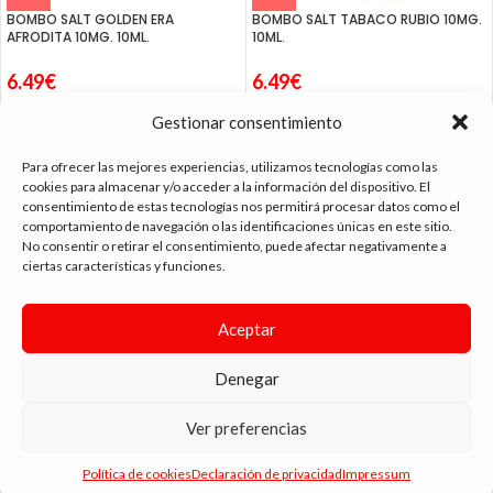
BOMBO SALT GOLDEN ERA
BOMBO SALT TABACO RUBIO 10MG.
AFRODITA 10MG. 10ML.
10ML.
6.49
€
6.49
€
Gestionar consentimiento
Para ofrecer las mejores experiencias, utilizamos tecnologías como las
cookies para almacenar y/o acceder a la información del dispositivo. El
consentimiento de estas tecnologías nos permitirá procesar datos como el
tienda vapeo málaga
comportamiento de navegación o las identificaciones únicas en este sitio.
No consentir o retirar el consentimiento, puede afectar negativamente a
ciertas características y funciones.
CONTACTO
Aceptar
SIGUE NAVEGANDO
ENLACES DE INTERÉS
Denegar
DIMA
YOU
ANDYVAP
2022 BY
. AGENCIA DE DISEÑO WEB Y MARKETING.
Ver preferencias
💬 ¿Necesitas ayuda?
BOMBO
Política de cookies
Declaración de privacidad
Impressum
SALT