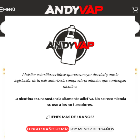
MENÚ
Al visitar este sitio certificas que eres mayor de edad y que la
legislación de tu país autoriza la compra de productos que contengan
nicotina.
La nicotina es una sustancia altamente adictiva. No se recomienda
su uso a los no fumadores.
¿TIENES MÁS DE 18 AÑOS?
TENGO 18 AÑOS O MÁS
SOY MENOR DE 18 AÑOS