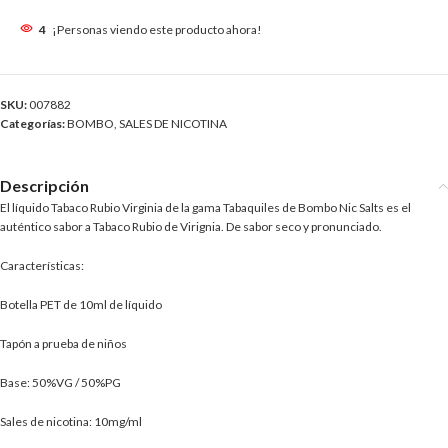
4
¡Personas viendo este producto ahora!
SKU:
007882
Categorías:
BOMBO
,
SALES DE NICOTINA
Descripción
El líquido Tabaco Rubio Virginia de la gama Tabaquiles de Bombo Nic Salts es el
auténtico sabor a Tabaco Rubio de Virignia. De sabor seco y pronunciado.
Características:
Botella PET de 10ml de líquido
Tapón a prueba de niños
Base: 50%VG / 50%PG
Sales de nicotina: 10mg/ml