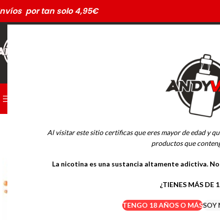
nvíos por tan solo 4,95€
CATEGORÍAS
PODS DESECHABLES
Al visitar este sitio certificas que eres mayor de edad y qu
MARCAS
productos que conteng
La nicotina es una sustancia altamente adictiva. N
Drifter Desechables
Mübar Desechables
¿TIENES MÁS DE 
TENGO 18 AÑOS O MÁS
SOY 