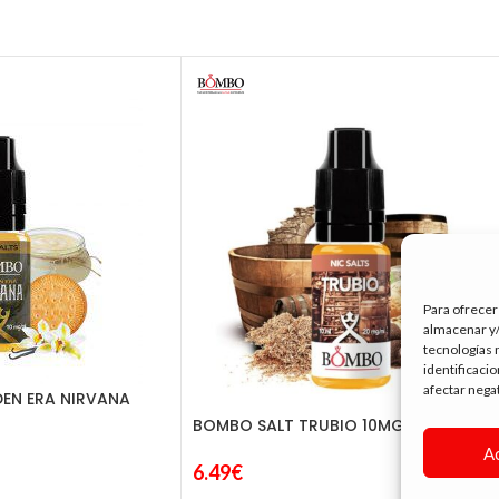
Para ofrecer
almacenar y/
tecnologías 
identificaci
afectar nega
EN ERA NIRVANA
BOMBO SALT TRUBIO 10MG. 10ML.
A
6.49
€