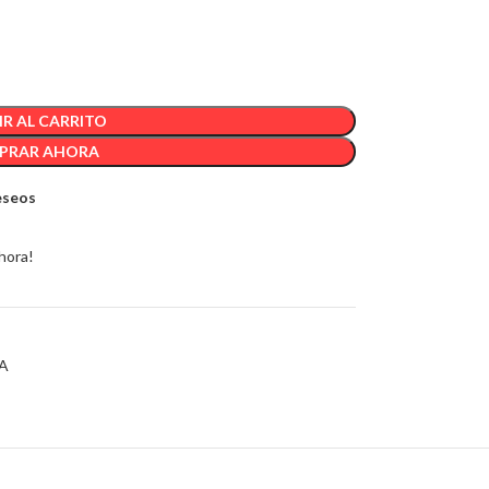
R AL CARRITO
PRAR AHORA
deseos
hora!
A