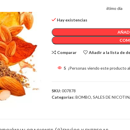
5
Artículos Vendido en el último día
Hay existencias
AÑADI
COM
Comparar
Añadir a la lista de 
5
¡Personas viendo este producto a
SKU:
007878
Categorías:
BOMBO
,
SALES DE NICOTIN