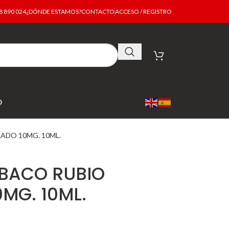
 890 024
¿DÓNDE ESTAMOS?
CONTACTO
ACCESO / REGISTRO
O
ADO 10MG. 10ML.
BACO RUBIO
MG. 10ML.