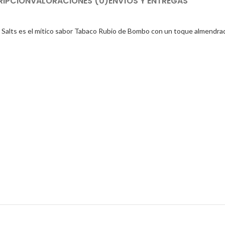
RIPCIÓN
VALORACIONES (0)
ENVÍOS Y ENTREGAS
 Salts es el mítico sabor Tabaco Rubio de Bombo con un toque almendrad