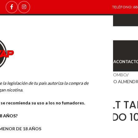
TELÉFONO: 688
TOP
NEW
INICIO
NOVEDADES
OFERTAS
OUTLET
TIENDA
CONTACT
Inicio
SALES DE NICOTINA
BOMBO
BOMBO SALT TABACO RUBIO ALMENDR
e la legislación de tu país autoriza la compra de
an nicotina.
BOMBO SALT TA
o se recomienda su uso a los no fumadores.
ALMENDRADO 10
18 AÑOS?
MENOR DE 18 AÑOS
6.49
€