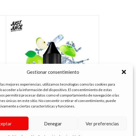
Gestionar consentimiento
 las mejores experiencias, utilizamos tecnologías como las cookies para
o acceder a la información del dispositivo. El consentimiento de estas
nos permitirá procesar datos como el comportamiento de navegación o las
ones únicas en este sitio. No consentir o retirar el consentimiento, puede
tivamente a ciertas características y funciones.
JUST JUICE SALT APPLE & PEAR 20MG.
JUST JUICE SAL
ceptar
Denegar
Ver preferencias
10ML.
5.99
€