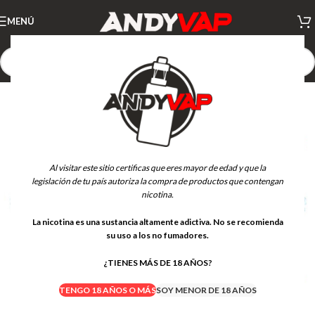
MENÚ
Al visitar este sitio certificas que eres mayor de edad y que la
legislación de tu país autoriza la compra de productos que contengan
nicotina.
La nicotina es una sustancia altamente adictiva. No se recomienda
su uso a los no fumadores.
¿TIENES MÁS DE 18 AÑOS?
TENGO 18 AÑOS O MÁS
SOY MENOR DE 18 AÑOS