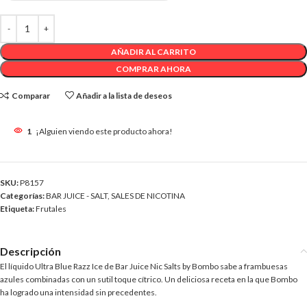
AÑADIR AL CARRITO
COMPRAR AHORA
Comparar
Añadir a la lista de deseos
1
¡Alguien viendo este producto ahora!
SKU:
P8157
Categorías:
BAR JUICE - SALT
,
SALES DE NICOTINA
Etiqueta:
Frutales
Descripción
El líquido Ultra Blue Razz Ice de Bar Juice Nic Salts by Bombo sabe a frambuesas
azules combinadas con un sutil toque cítrico. Un deliciosa receta en la que Bombo
ha logrado una intensidad sin precedentes.