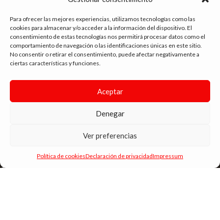
Para ofrecer las mejores experiencias, utilizamos tecnologías como las
cookies para almacenar y/o acceder a la información del dispositivo. El
BAR JUICE AROMA HYPER GREEN
BAR JUICE AROMA HYPER LIME ICE
consentimiento de estas tecnologías nos permitirá procesar datos como el
APPLE ICE 10ML./120 LF
10ML./120 (LF)
comportamiento de navegación o las identificaciones únicas en este sitio.
No consentir o retirar el consentimiento, puede afectar negativamente a
10.90
€
10.90
€
ciertas características y funciones.
Aceptar
Denegar
Ver preferencias
tienda vapeo málaga
Política de cookies
Declaración de privacidad
Impressum
CONTACTO
SIGUE NAVEGANDO
ENLACES DE INTERÉS
DIMA
YOU
ANDYVAP
2022 BY
. AGENCIA DE DISEÑO WEB Y MARKETING.