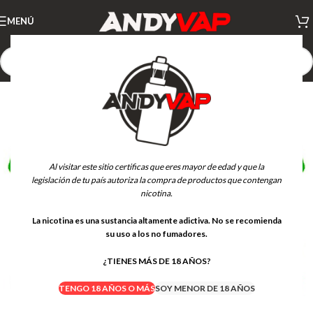
MENÚ
Al visitar este sitio certificas que eres mayor de edad y que la
legislación de tu país autoriza la compra de productos que contengan
nicotina.
La nicotina es una sustancia altamente adictiva. No se recomienda
su uso a los no fumadores.
¿TIENES MÁS DE 18 AÑOS?
TENGO 18 AÑOS O MÁS
SOY MENOR DE 18 AÑOS