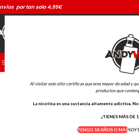
nvíos por tan solo 4,95€
CATEGORÍAS
PODS DESECHABLES
Al visitar este sitio certificas que eres mayor de edad y qu
MARCAS
productos que conteng
La nicotina es una sustancia altamente adictiva. N
Drifter Desechables
Mübar Desechables
¿TIENES MÁS DE 
TENGO 18 AÑOS O MÁS
SOY 