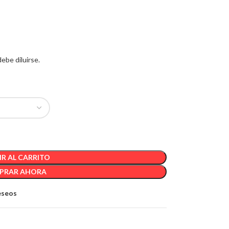
ebe diluirse.
R AL CARRITO
PRAR AHORA
deseos