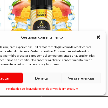
Gestionar consentimiento
 las mejores experiencias, utilizamos tecnologías como las cookies para
o acceder a la información del dispositivo. El consentimiento de estas
nos permitirá procesar datos como el comportamiento de navegación o las
BAR JUICE AROMA HYPER MANGO ICE
BAR JUICE ARO
ones únicas en este sitio. No consentir o retirar el consentimiento, puede
10ML./120 (LF)
10ML./120 (LF)
tivamente a ciertas características y funciones.
10.90
€
10.90
€
ceptar
Denegar
Ver preferencias
Política de cookies
Declaración de privacidad
Impressum
ENLACES DE INTERÉS