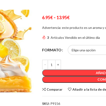
LONGFILL
-
6.95
€
13.95
€
Advertencia: este producto es un aroma y d
3
Artículos Vendido en el último día
FORMATO
AÑADI
COM
Comparar
Añadir a la lista de 
SKU:
P9156