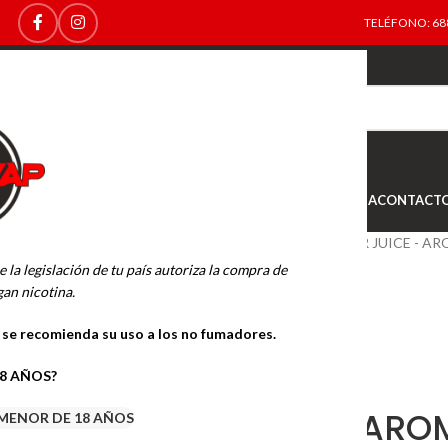
TELÉFONO: 688
TOP
NEW
INICIO
NOVEDADES
OFERTAS
OUTLET
TIENDA
CONTACT
Inicio
BASES Y AROMAS
BAR JUICE - A
e la legislación de tu país autoriza la compra de
an nicotina.
o se recomienda su uso a los no fumadores.
18 AÑOS?
BAR JUICE ARO
MENOR DE 18 AÑOS