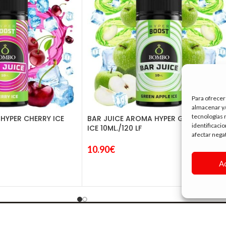
Para ofrecer
almacenar y/
tecnologías 
HYPER CHERRY ICE
BAR JUICE AROMA HYPER GREEN APPLE
identificaci
ICE 10ML./120 LF
afectar nega
10.90
€
A
SIGUE NAVEGANDO