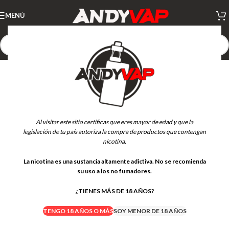
MENÚ
Al visitar este sitio certificas que eres mayor de edad y que la
legislación de tu país autoriza la compra de productos que contengan
nicotina.
La nicotina es una sustancia altamente adictiva. No se recomienda
su uso a los no fumadores.
¿TIENES MÁS DE 18 AÑOS?
TENGO 18 AÑOS O MÁS
SOY MENOR DE 18 AÑOS