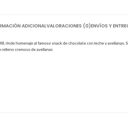
RMACIÓN ADICIONAL
VALORACIONES (0)
ENVÍOS Y ENTRE
ll, rinde homenaje al famoso snack de chocolate con leche y avellanas. Si
n relleno cremoso de avellanas