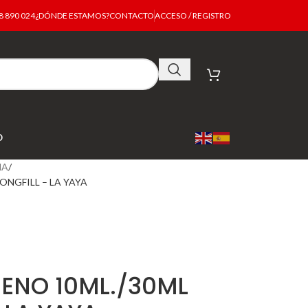
 890 024
¿DÓNDE ESTAMOS?
CONTACTO
ACCESO / REGISTRO
O
MA
ONGFILL – LA YAYA
ENO 10ML./30ML