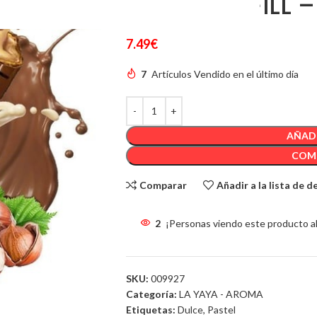
MINI LONGFILL –
7.49
€
7
Artículos Vendido en el último día
AÑADI
COM
Comparar
Añadir a la lista de 
2
¡Personas viendo este producto a
SKU:
009927
Categoría:
LA YAYA - AROMA
Etiquetas:
Dulce
,
Pastel