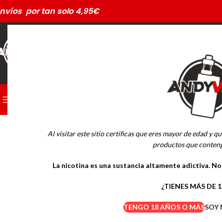
nvíos por tan solo 4,95€
CATEGORÍAS
PODS DESECHABLES
NUEVO
Al visitar este sitio certificas que eres mayor de edad y qu
MARCAS
productos que conteng
La nicotina es una sustancia altamente adictiva. N
Drifter Desechables
Mübar Desechables
¿TIENES MÁS DE 
TENGO 18 AÑOS O MÁS
SOY 