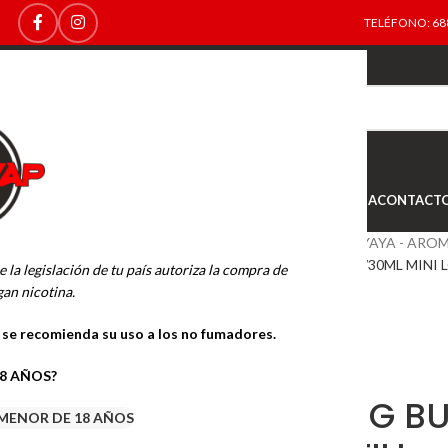
TELÉFONO: 688
TOP
NEW
INICIO
NOVEDADES
OFERTAS
OUTLET
TIENDA
CONTACT
Inicio
BASES Y AROMAS
LA YAYA - ARO
AROMA KING BUENO 10ML./30ML MINI L
e la legislación de tu país autoriza la compra de
an nicotina.
o se recomienda su uso a los no fumadores.
18 AÑOS?
AROMA KING BU
MENOR DE 18 AÑOS