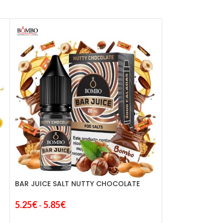
BAR JUICE SALT NUTTY CHOCOLATE
BAR JUICE SAL
CARAMEL
5.25
€
5.85
€
-
5.25
€
5.85
€
-