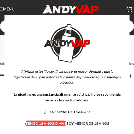
MENÚ
ASPIRE - Resistencias
Pod
Inicio
RESISTENCIAS PODS
ASPIRE - Resistencias Pod
Mostrando los 2 resultados
Al visitar este sitio certificas que eres mayor de edad y que la
Ver barra lateral
legislación de tu país autoriza la compra de productos que contengan
nicotina.
La nicotina es una sustancia altamente adictiva. No se recomienda
su uso a los no fumadores.
¿TIENES MÁS DE 18 AÑOS?
TENGO 18 AÑOS O MÁS
SOY MENOR DE 18 AÑOS