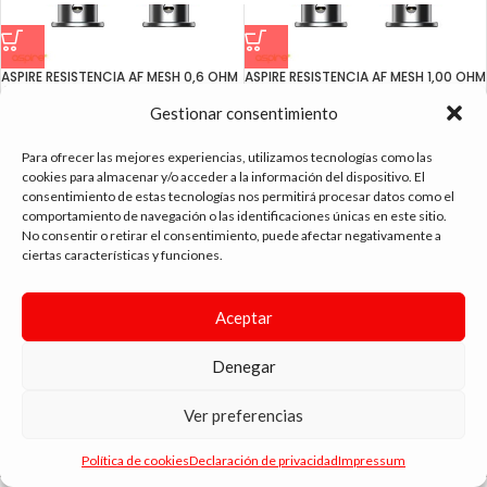
ASPIRE RESISTENCIA AF MESH 0,6 OHM
ASPIRE RESISTENCIA AF MESH 1,00 OHM
(FLEXUS)
(FLEXUS)
Gestionar consentimiento
2.75
€
2.75
€
Para ofrecer las mejores experiencias, utilizamos tecnologías como las
cookies para almacenar y/o acceder a la información del dispositivo. El
consentimiento de estas tecnologías nos permitirá procesar datos como el
comportamiento de navegación o las identificaciones únicas en este sitio.
No consentir o retirar el consentimiento, puede afectar negativamente a
tienda vapeo málaga
ciertas características y funciones.
CONTACTO
Aceptar
SIGUE NAVEGANDO
Denegar
ENLACES DE INTERÉS
Ver preferencias
DIMA
YOU
ANDYVAP
2022 BY
. AGENCIA DE DISEÑO WEB Y MARKETING.
Política de cookies
Declaración de privacidad
Impressum