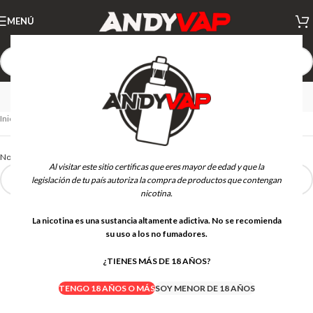
MENÚ
HEART OF YBOR
Inicio
HEART OF YBOR
No se han encontrado productos que coincidan con tu selección.
Al visitar este sitio certificas que eres mayor de edad y que la
legislación de tu país autoriza la compra de productos que contengan
nicotina.
La nicotina es una sustancia altamente adictiva. No se recomienda
su uso a los no fumadores.
¿TIENES MÁS DE 18 AÑOS?
TENGO 18 AÑOS O MÁS
SOY MENOR DE 18 AÑOS