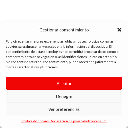
Gestionar consentimiento
Para ofrecer las mejores experiencias, utilizamos tecnologías como las
cookies para almacenar y/o acceder a la información del dispositivo. El
consentimiento de estas tecnologías nos permitirá procesar datos como el
comportamiento de navegación o las identificaciones únicas en este sitio.
tienda vapeo málaga
No consentir o retirar el consentimiento, puede afectar negativamente a
ciertas características y funciones.
CONTACTO
Aceptar
SIGUE NAVEGANDO
Denegar
ENLACES DE INTERÉS
DIMA
YOU
ANDYVAP
2022 BY
. AGENCIA DE DISEÑO WEB Y MARKETING.
Ver preferencias
Política de cookies
Declaración de privacidad
Impressum