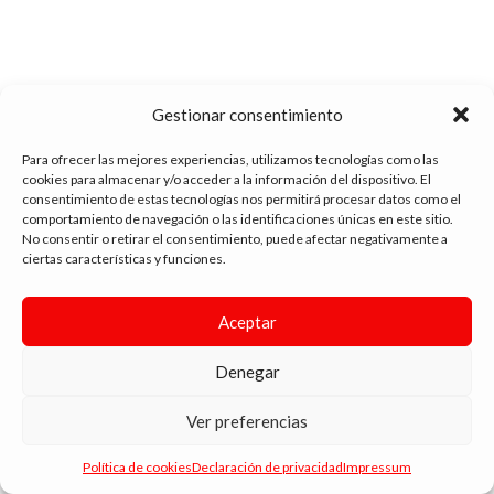
Gestionar consentimiento
Para ofrecer las mejores experiencias, utilizamos tecnologías como las
cookies para almacenar y/o acceder a la información del dispositivo. El
consentimiento de estas tecnologías nos permitirá procesar datos como el
comportamiento de navegación o las identificaciones únicas en este sitio.
tienda vapeo málaga
No consentir o retirar el consentimiento, puede afectar negativamente a
ciertas características y funciones.
CONTACTO
Aceptar
SIGUE NAVEGANDO
Denegar
ENLACES DE INTERÉS
DIMA
YOU
ANDYVAP
2022 BY
. AGENCIA DE DISEÑO WEB Y MARKETING.
Ver preferencias
Política de cookies
Declaración de privacidad
Impressum