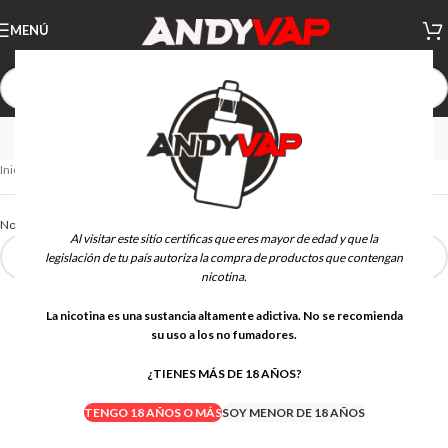
MENÚ
EL FRUTO
Inicio
EL FRUTO
No se han encontrado productos que coincidan con tu selección.
Al visitar este sitio certificas que eres mayor de edad y que la
legislación de tu país autoriza la compra de productos que contengan
nicotina.
La nicotina es una sustancia altamente adictiva. No se recomienda
su uso a los no fumadores.
¿TIENES MÁS DE 18 AÑOS?
TENGO 18 AÑOS O MÁS
SOY MENOR DE 18 AÑOS