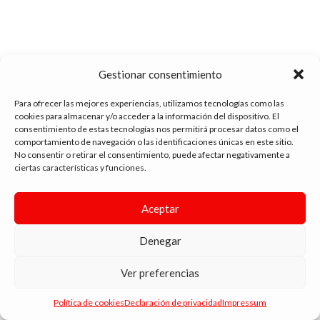
Gestionar consentimiento
Para ofrecer las mejores experiencias, utilizamos tecnologías como las
cookies para almacenar y/o acceder a la información del dispositivo. El
consentimiento de estas tecnologías nos permitirá procesar datos como el
comportamiento de navegación o las identificaciones únicas en este sitio.
tienda vapeo málaga
No consentir o retirar el consentimiento, puede afectar negativamente a
ciertas características y funciones.
CONTACTO
Aceptar
SIGUE NAVEGANDO
Denegar
ENLACES DE INTERÉS
DIMA
YOU
ANDYVAP
2022 BY
. AGENCIA DE DISEÑO WEB Y MARKETING.
Ver preferencias
Política de cookies
Declaración de privacidad
Impressum