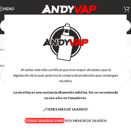
MENÚ
MAWIX
Inicio
BASES Y AROMAS
MAWIX
No se han encontrado productos que coincidan con tu selección.
Al visitar este sitio certificas que eres mayor de edad y que la
legislación de tu país autoriza la compra de productos que contengan
nicotina.
La nicotina es una sustancia altamente adictiva. No se recomienda
su uso a los no fumadores.
¿TIENES MÁS DE 18 AÑOS?
TENGO 18 AÑOS O MÁS
SOY MENOR DE 18 AÑOS