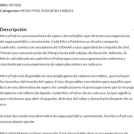
SKU:
007602
Categorías:
MICRO POD
,
POD DESECHABLES
Descripción
Micro Pod es una nueva línea de vapers desechables que ofrecen una experiencia
de vapeo portátil y conveniente. Cada Micro Pod tiene un diseño compacto
cuadrado, cuenta con una batería de 500mAh y una capacidad de e-liquido de 2ml.
Tienen una concentración de 20mg y hasta 600 caladas de duración. Además, la
Mesh coil utilizada en cada Micro Pod proporciona una vaporización uniforme y
constante para una experiencia de vapeo placentera en cada uso.
Micro Pod está disponible en una amplia gama de sabores increíbles, que incluyen
los favoritos del mundo del vapeo. Estos disposables son ideales para aquellos que
buscan una alternativa de vapeo sin complicaciones ni preocupaciones por la recarga
de batería o el relleno de líquido. Cada Micro Pod es de un solo uso, lo que significa
que solo tienes que abrir el paquete, disfrutar del sabor y desecharlo después de su
uso.
Si estás buscando una alternativa de vapeo portátil y conveniente, los Micro Pod son
una excelente opción.
Micro Pod Mango Lychee Lemonade: Este desechable ofrece una experiencia de