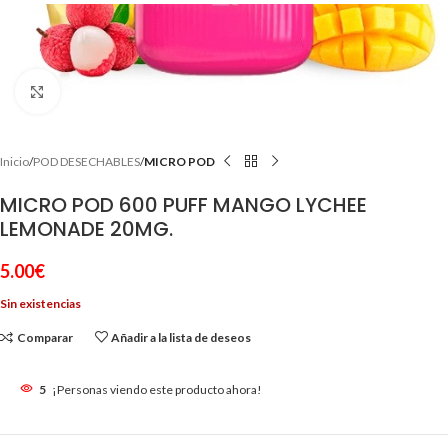
Clic para ampliar
Inicio
POD DESECHABLES
MICRO POD
MICRO POD 600 PUFF MANGO LYCHEE
LEMONADE 20MG.
5.00
€
Sin existencias
Comparar
Añadir a la lista de deseos
5
¡Personas viendo este producto ahora!