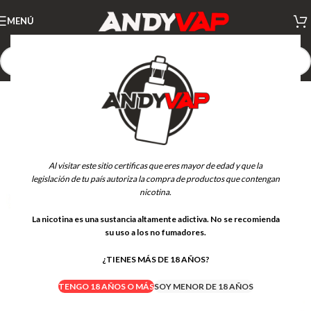
MENÚ
AGOTADO
Al visitar este sitio certificas que eres mayor de edad y que la
legislación de tu país autoriza la compra de productos que contengan
nicotina.
La nicotina es una sustancia altamente adictiva. No se recomienda
su uso a los no fumadores.
¿TIENES MÁS DE 18 AÑOS?
TENGO 18 AÑOS O MÁS
SOY MENOR DE 18 AÑOS